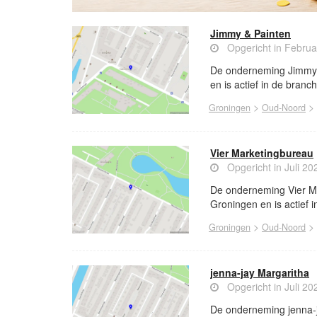
Jimmy & Painten
Opgericht in Februa
De onderneming Jimmy &
en is actief in de branc
>
>
Groningen
Oud-Noord
Vier Marketingbureau
Opgericht in Juli 20
De onderneming Vier Ma
Groningen en is actief 
>
>
Groningen
Oud-Noord
jenna-jay Margaritha
Opgericht in Juli 20
De onderneming jenna-j