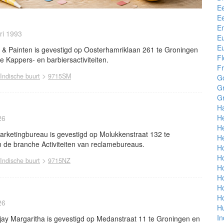
E
E
En
ri 1993
E
E
 Painten is gevestigd op Oosterhamriklaan 261 te Groningen
Fl
he Kappers- en barbiersactiviteiten.
Fr
>
Indische buurt
9715SM
Go
G
G
H
H
26
H
rketingbureau is gevestigd op Molukkenstraat 132 te
He
in de branche Activiteiten van reclamebureaus.
H
H
>
Indische buurt
9715NZ
H
H
H
Ho
26
H
In
ay Margaritha is gevestigd op Medanstraat 11 te Groningen en