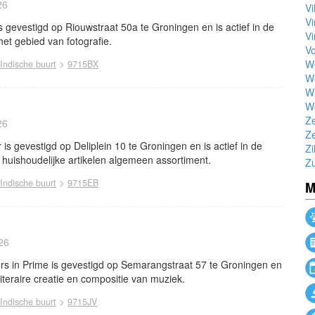
26
Vi
V
gevestigd op Riouwstraat 50a te Groningen en is actief in de
Vi
het gebied van fotografie.
Vo
>
W
Indische buurt
9715BX
W
Wi
W
Z
26
Z
is gevestigd op Deliplein 10 te Groningen en is actief in de
Zi
 huishoudelijke artikelen algemeen assortiment.
Z
>
Indische buurt
9715EB
M
26
s in Prime is gevestigd op Semarangstraat 57 te Groningen en
Literaire creatie en compositie van muziek.
>
Indische buurt
9715JV