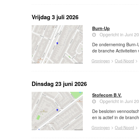
Vrijdag 3 juli 2026
Burn-Up
Opgericht in Juni 2
De onderneming Burn-Up 
de branche Activiteiten 
>
>
Groningen
Oud-Noord
Dinsdag 23 juni 2026
Stofecom B.V.
Opgericht in Juni 2
De besloten vennootsch
en is actief in de bran
>
>
Groningen
Oud-Noord