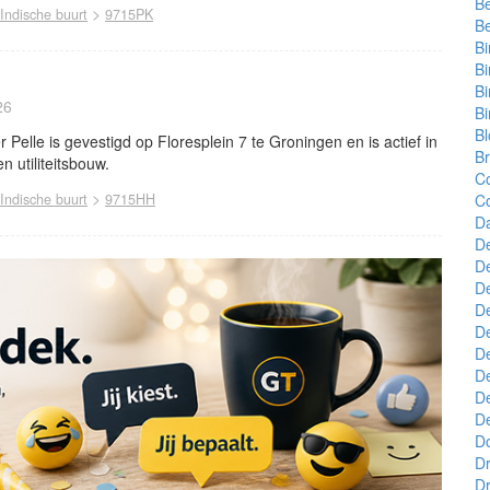
B
>
Indische buurt
9715PK
B
B
B
B
26
Bi
B
Pelle is gevestigd op Floresplein 7 te Groningen en is actief in
Br
n utiliteitsbouw.
C
>
Indische buurt
9715HH
C
D
De
D
D
D
De
De
D
De
De
D
D
Dr