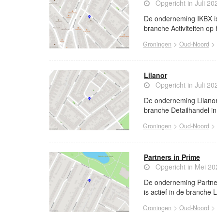
Opgericht in Juli 20
De onderneming IKBX is 
branche Activiteiten op 
>
>
Groningen
Oud-Noord
Lilanor
Opgericht in Juli 20
De onderneming Lilanor 
branche Detailhandel in
>
>
Groningen
Oud-Noord
Partners in Prime
Opgericht in Mei 20
De onderneming Partner
is actief in de branche 
>
>
Groningen
Oud-Noord