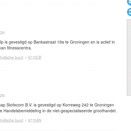
026
is gevestigd op Bankastraat 19a te Groningen en is actief in
van fitnesscentra.
>
Indische buurt
9715CB
026
ap Stofecom B.V. is gevestigd op Korreweg 242 te Groningen
che Handelsbemiddeling in de niet-gespecialiseerde groothandel.
>
Indische buurt
9715AN