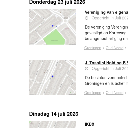
Donderdag 23 juli 2026
Vereniging van eigen
Opgericht in Juli 20
De vereniging Verenigi
gevestigd op Korreweg 1
belangenbehartiging n.e
>
>
Groningen
Oud-Noord
J. Tosolini Holding B.
Opgericht in Juli 20
De besloten vennootscha
Groningen en is actief i
>
>
Groningen
Oud-Noord
Dinsdag 14 juli 2026
IKBX