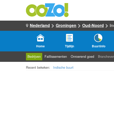
Nederland
Groningen
Oud-Noord
In
Home
Tijdlijn
Buurtinfo
Bedrijven
Faillissementen
Onroerend goed
Branchever
Recent bekeken:
Indische buurt