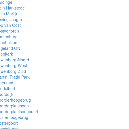
ardinge
ein Harkstede
ein Martijn
ningslaagte
op van Oost
stverloren
ranenburg
aanhuizen
ageland GN
eegkerk
ewenborg-Noord
ewenborg-West
ewenborg-Zuid
rtini Trade Park
eerstad
ddelbert
orddijk
oorderhoogebrug
oorderplantsoen
orderplantsoenbuurt
osterhoogebrug
sterpoort
anjebuurt