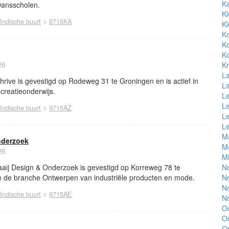
K
 Dansscholen.
Kl
>
Indische buurt
9715KA
Kl
Ko
K
Ko
26
K
L
ive is gevestigd op Rodeweg 31 te Groningen en is actief in
L
creatieonderwijs.
L
L
>
Indische buurt
9715AZ
L
L
Ma
nderzoek
M
26
Mi
ij Design & Onderzoek is gevestigd op Korreweg 78 te
No
 in de branche Ontwerpen van industriële producten en mode.
N
N
>
Indische buurt
9715AE
No
O
Oo
Or