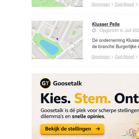
>
>
Groningen
Oud-Noord
Klusser Pelle
Opgericht in Juli 20
De onderneming Klusser 
de branche Burgerlijke e
>
>
Groningen
Oud-Noord