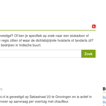
gevestigd? Of ben je specifiek op zoek naar een stukadoor of
egio zitten of waar de dichtsbijzijnde huistarts of tandarts zit?
bedrijven in Indische buurt.
B
26
.nl is gevestigd op Sabastraat 23 te Groningen en is actief in
Ba
voer op aanvraag per voertuig met chauffeur.
B