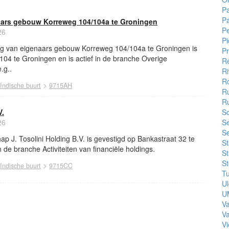
P
P
aars gebouw Korreweg 104/104a te Groningen
P
26
Pi
ng van eigenaars gebouw Korreweg 104/104a te Groningen is
Pr
04 te Groningen en is actief in de branche Overige
Re
.g..
Ri
R
>
Indische buurt
9715AH
R
R
V.
Sc
26
S
Se
p J. Tosolini Holding B.V. is gevestigd op Bankastraat 32 te
S
n de branche Activiteiten van financiële holdings.
St
St
>
Indische buurt
9715CC
Tu
U
U
V
V
Vi