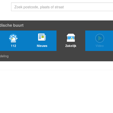
dische buurt
112
Nieuws
Zakelijk
Video
deling