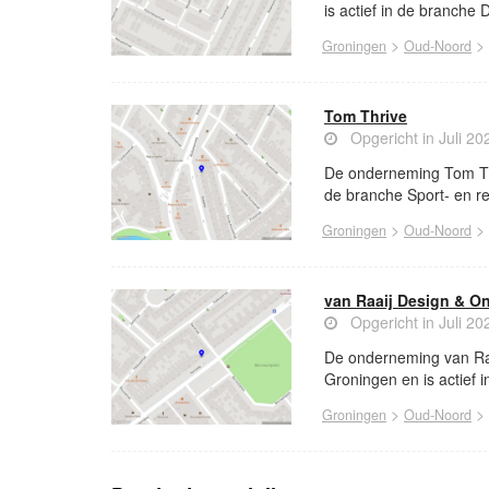
is actief in de branche
>
>
Groningen
Oud-Noord
Tom Thrive
Opgericht in Juli 20
De onderneming Tom Thr
de branche Sport- en re
>
>
Groningen
Oud-Noord
van Raaij Design & O
Opgericht in Juli 20
De onderneming van Raa
Groningen en is actief
>
>
Groningen
Oud-Noord