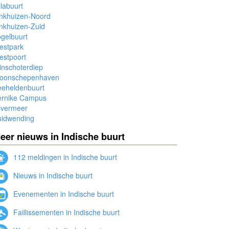
llabuurt
inkhuizen-Noord
nkhuizen-Zuid
gelbuurt
estpark
estpoort
nschoterdiep
oonschepenhaven
eeheldenbuurt
ernike Campus
lvermeer
uidwending
eer nieuws in Indische buurt
112 meldingen in Indische buurt
Nieuws in Indische buurt
Evenementen in Indische buurt
Faillissementen in Indische buurt