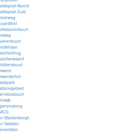
addepoel-Noord
addepoel-Zuid
eizerweg
ccardthof
ofessorenbuurt
itdiep
vierenbuurt
oodehaan
uischerbrug
uischerwaard
hildersbuurt
elwerd
lwerderhof
tadspark
ationsgebied
errebosbuurt
inwijk
lgersmaborg
MCG
an Starkenborgh
an Swieten
erverlaten