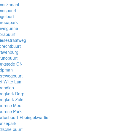
emskanaal
emspoort
gelbert
uropapark
uvelgunne
orabuurt
iesestraatweg
rechtbuurt
ravenburg
runobuurt
arkstede GN
elpman
erewegbuurt
t Witte Lam
oendiep
oogkerk Dorp
oogkerk-Zuid
oornse Meer
oornse Park
rtusbuurt-Ebbingekwartier
unzepark
dische buurt