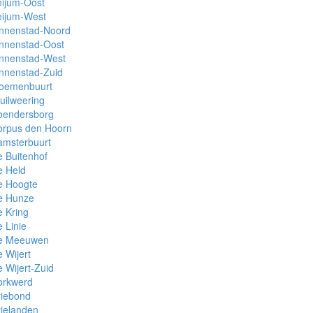
eijum-Oost
eijum-West
innenstad-Noord
innenstad-Oost
innenstad-West
nnenstad-Zuid
loemenbuurt
uilweering
oendersborg
orpus den Hoorn
amsterbuurt
 Buitenhof
e Held
e Hoogte
e Hunze
 Kring
 Linie
e Meeuwen
 Wijert
 Wijert-Zuid
orkwerd
riebond
ielanden