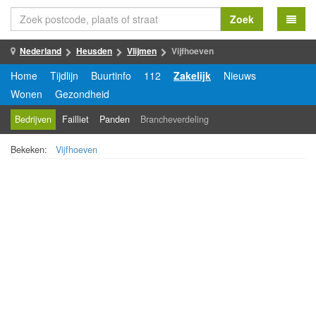
Zoek
Nederland
Heusden
Vlijmen
Vijfhoeven
Home
Tijdlijn
Buurtinfo
112
Zakelijk
Nieuws
Wonen
Gezondheid
Bedrijven
Failliet
Panden
Brancheverdeling
Bekeken:
Vijfhoeven