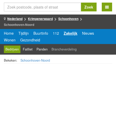
Zoek
Nederland
Krimpenerwaard
Schoonhoven
Schoonhoven-Noord
Home
Tijdlijn
Buurtinfo
112
Zakelijk
Nieuws
Wonen
Gezondheid
Bedrijven
Failliet
Panden
Brancheverdeling
Bekeken:
Schoonhoven-Noord