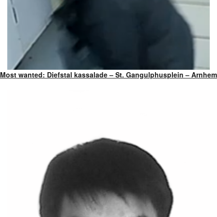
Most wanted: Diefstal kassalade – St. Gangulphusplein – Arnhem