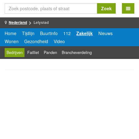
Zoek
Nederland
Lelystad
Home
Tijdlijn
Buurtinfo
112
Zakelijk
Nieuws
Wonen
Gezondheid
Video
Bedrijven
Failliet
Panden
Brancheverdeling