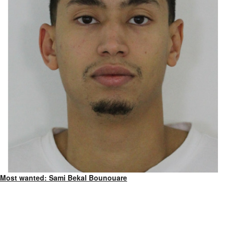
Most wanted: Sami Bekal Bounouare