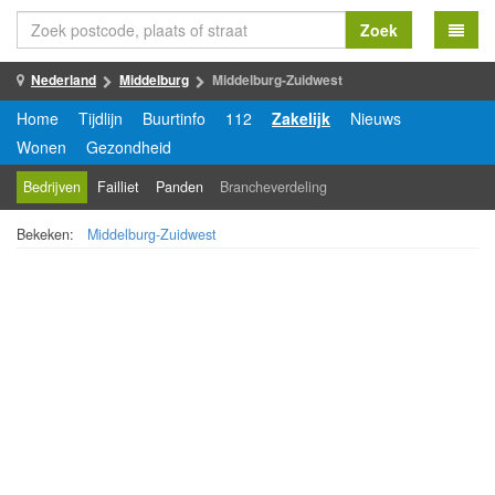
Zoek
Nederland
Middelburg
Middelburg-Zuidwest
Home
Tijdlijn
Buurtinfo
112
Zakelijk
Nieuws
Wonen
Gezondheid
Bedrijven
Failliet
Panden
Brancheverdeling
Bekeken:
Middelburg-Zuidwest