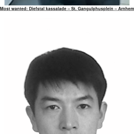
Most wanted: Diefstal kassalade – St. Gangulphusplein – Arnhem