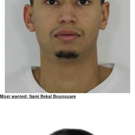
Most wanted: Sami Bekal Bounouare