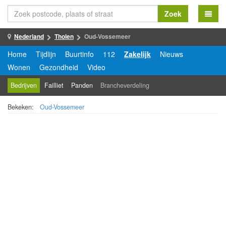
Zoek
Nederland
Tholen
Oud-Vossemeer
Home
Tijdlijn
Buurtinfo
112
Zakelijk
Nieuws
Wonen
Gezondheid
Video
Bedrijven
Failliet
Panden
Brancheverdeling
Bekeken:
Oud-Vossemeer