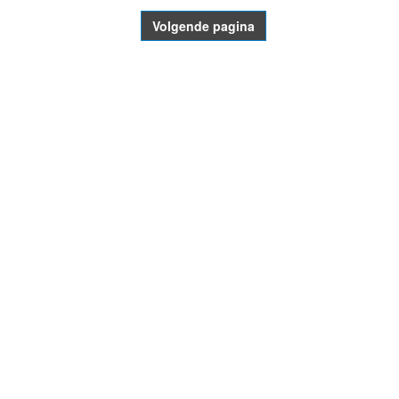
Volgende pagina
- Advertentie -
powered by
powered by