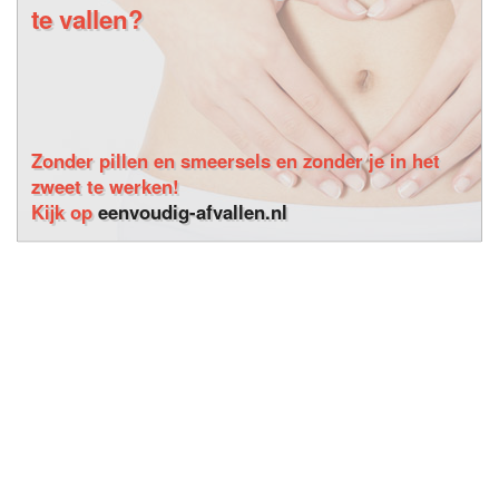
te vallen?
Zonder pillen en smeersels en zonder je in het
zweet te werken!
Kijk op
eenvoudig-afvallen.nl