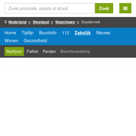
Zoek
Nederland
Westland
Wateringen
Suydervelt
Home
Tijdlijn
Buurtinfo
112
Zakelijk
Nieuws
Wonen
Gezondheid
Bedrijven
Failliet
Panden
Brancheverdeling