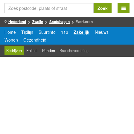
Zoek
Nederland
Zwolle
Stadshagen
Werkeren
Home
Tijdlijn
Buurtinfo
112
Zakelijk
Nieuws
Wonen
Gezondheid
Bedrijven
Failliet
Panden
Brancheverdeling