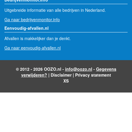
Uitgebreide informatie van alle bedrijven in Nederland.
Ga naar bedrijvenmonitor.info
Eenvoudig-afvallen.nl
Afvallen is makkelijker dan je denkt.
Ga naar eenvoudig-afvallen.nl
© 2012 - 2026 OOZO.nl -
info@oozo.nl
-
Gegevens
verwijderen?
|
Disclaimer
|
Privacy statement
XS