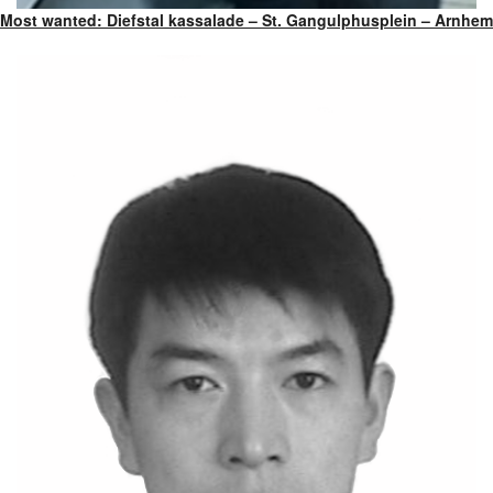
Most wanted: Diefstal kassalade – St. Gangulphusplein – Arnhem