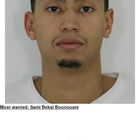
Most wanted: Sami Bekal Bounouare