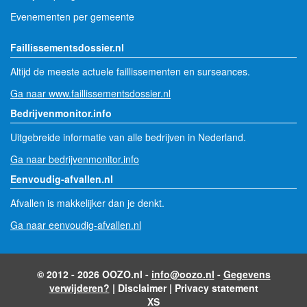
Evenementen per gemeente
Faillissementsdossier.nl
Altijd de meeste actuele faillissementen en surseances.
Ga naar www.faillissementsdossier.nl
Bedrijvenmonitor.info
Uitgebreide informatie van alle bedrijven in Nederland.
Ga naar bedrijvenmonitor.info
Eenvoudig-afvallen.nl
Afvallen is makkelijker dan je denkt.
Ga naar eenvoudig-afvallen.nl
© 2012 - 2026 OOZO.nl -
info@oozo.nl
-
Gegevens
verwijderen?
|
Disclaimer
|
Privacy statement
XS