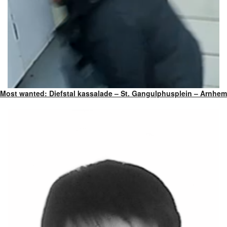
Most wanted: Diefstal kassalade – St. Gangulphusplein – Arnhem