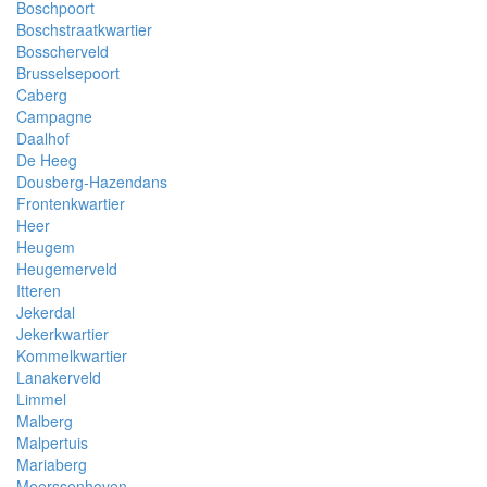
Boschpoort
Boschstraatkwartier
Bosscherveld
Brusselsepoort
Caberg
Campagne
Daalhof
De Heeg
Dousberg-Hazendans
Frontenkwartier
Heer
Heugem
Heugemerveld
Itteren
Jekerdal
Jekerkwartier
Kommelkwartier
Lanakerveld
Limmel
Malberg
Malpertuis
Mariaberg
Meerssenhoven