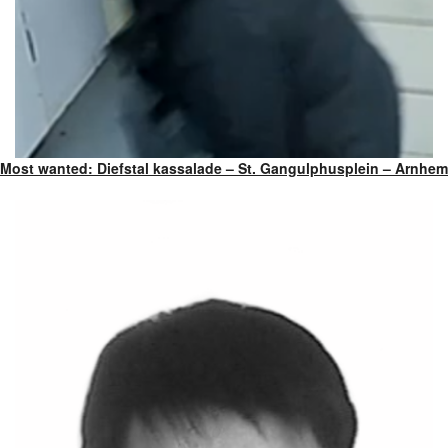
Most wanted: Diefstal kassalade – St. Gangulphusplein – Arnhem