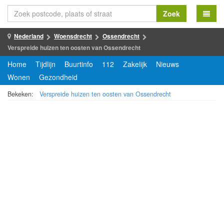
Zoek
Nederland
Woensdrecht
Ossendrecht
Verspreide huizen ten oosten van Ossendrecht
Home
Tijdlijn
Buurtinfo
112
Zakelijk
Nieuws
Wonen
Gezondheid
Bekeken:
Verspreide huizen ten oosten van Ossendrecht