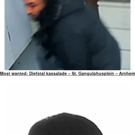
Most wanted: Diefstal kassalade – St. Gangulphusplein – Arnhem