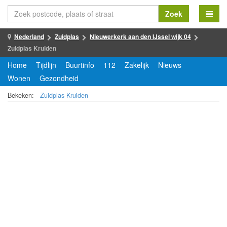
Zoek
Nederland
Zuidplas
Nieuwerkerk aan den IJssel wijk 04
Zuidplas Kruiden
Home
Tijdlijn
Buurtinfo
112
Zakelijk
Nieuws
Wonen
Gezondheid
Bekeken:
Zuidplas Kruiden