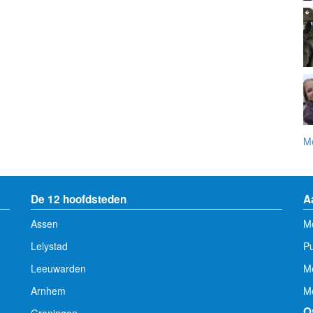
Me
De 12 hoofdsteden
A
Assen
Me
Lelystad
Pu
Leeuwarden
M
Arnhem
Me
O