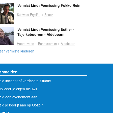
Vermist kind: Vermissing Fokko Rein
>
Súdwest-Fryslân
Sneek
Vermist kind: Vermissing Esther -
Tsjerkebuorren - Aldeboarn
>
>
Heerenveen
Boarnsterhim
Aldeboarn
er vermiste kinderen
anmelden
ld incident of verdachte situatie
bliceer je eigen nieuws
eld een evenement aan
ld je bedrijf aan op Oozo.nl
verig