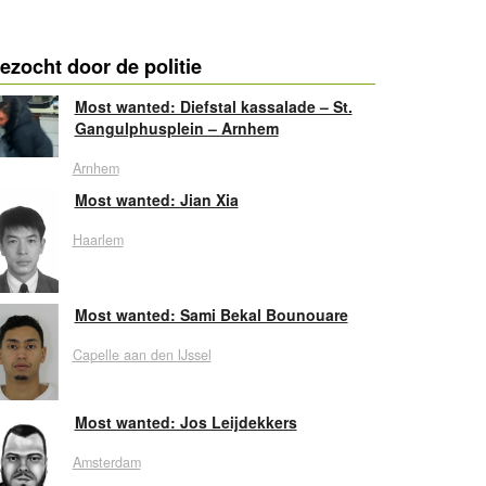
ezocht door de politie
Most wanted: Diefstal kassalade – St.
Gangulphusplein – Arnhem
Arnhem
Most wanted: Jian Xia
Haarlem
Most wanted: Sami Bekal Bounouare
Capelle aan den IJssel
Most wanted: Jos Leijdekkers
Amsterdam