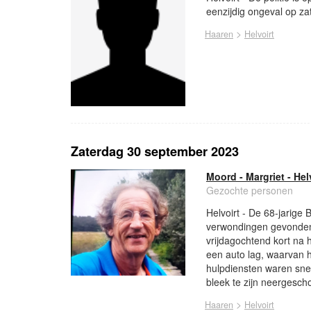
eenzijdig ongeval op za
>
Haaren
Helvoirt
Zaterdag 30 september 2023
Moord - Margriet - Hel
Gezochte personen
Helvoirt - De 68-jarig
verwondingen gevonden 
vrijdagochtend kort na 
een auto lag, waarvan 
hulpdiensten waren snel
bleek te zijn neergesch
>
Haaren
Helvoirt