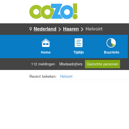
Nederland
Haaren
Helvoirt
Home
Tijdlijn
Buurtinfo
112 meldingen
Misdaadcijfers
Gezochte personen
Recent bekeken:
Helvoirt