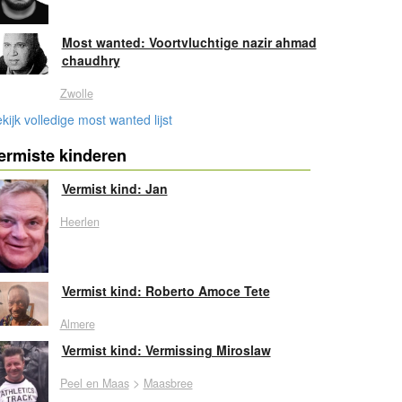
Most wanted: Voortvluchtige nazir ahmad
chaudhry
Zwolle
kijk volledige most wanted lijst
ermiste kinderen
Vermist kind: Jan
Heerlen
Vermist kind: Roberto Amoce Tete
Almere
Vermist kind: Vermissing Miroslaw
>
Peel en Maas
Maasbree