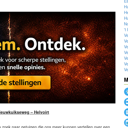
E
H
He
Hu
N
't
Ve
Ve
Ve
Ve
Ve
Ve
Ve
M
Nieuwkuikseweg – Helvoirt
s op zoek naar getuigen die ons meer kunnen vertellen over een