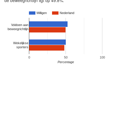
de beweegrichtlijn ligt op 49.8%.
Milligen
Nederland
Voldoen aan
beweegrichtlijn
Wekelijkse
sporters
0
50
100
Percentage