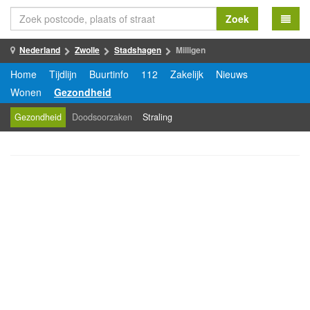
Zoek
Nederland
Zwolle
Stadshagen
Milligen
Home
Tijdlijn
Buurtinfo
112
Zakelijk
Nieuws
Wonen
Gezondheid
Gezondheid
Doodsoorzaken
Straling