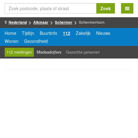
Zoek
Nederland
Alkmaar
Schermer
Schermerhorn
Home
Tijdlijn
Buurtinfo
112
Zakelijk
Nieuws
Wonen
Gezondheid
112 meldingen
Misdaadcijfers
Gezochte personen