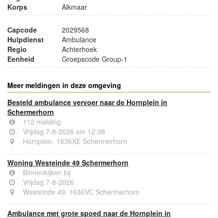
Korps
Alkmaar
Capcode
2029568
Hulpdienst
Ambulance
Regio
Achterhoek
Eenheid
Groepscode Group-1
Meer meldingen in deze omgeving
Besteld ambulance vervoer naar de Hornplein in
Schermerhorn
112 melding
Vrijdag 7-8-2026 om 12:38
Hornplein, 1636XE Schermerhorn
Woning Westeinde 49 Schermerhorn
Binnenkijken bij
Vrijdag 7-8-2026
Westeinde 49, 1636VC Schermerhorn
Ambulance met grote spoed naar de Hornplein in