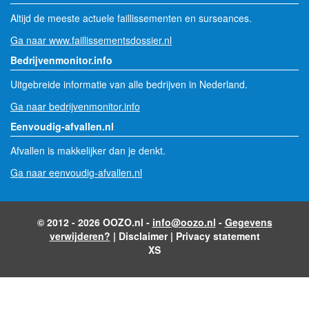
Altijd de meeste actuele faillissementen en surseances.
Ga naar www.faillissementsdossier.nl
Bedrijvenmonitor.info
Uitgebreide informatie van alle bedrijven in Nederland.
Ga naar bedrijvenmonitor.info
Eenvoudig-afvallen.nl
Afvallen is makkelijker dan je denkt.
Ga naar eenvoudig-afvallen.nl
© 2012 - 2026 OOZO.nl -
info@oozo.nl
-
Gegevens
verwijderen?
|
Disclaimer
|
Privacy statement
XS