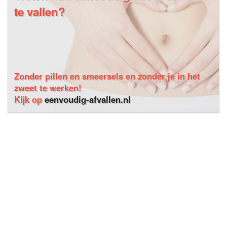
te vallen?
Zonder pillen en smeersels en zonder je in het
zweet te werken!
Kijk op
eenvoudig-afvallen.nl