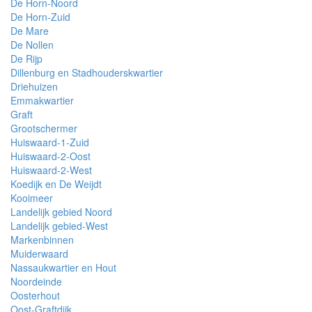
De Horn-Noord
De Horn-Zuid
De Mare
De Nollen
De Rijp
Dillenburg en Stadhouderskwartier
Driehuizen
Emmakwartier
Graft
Grootschermer
Huiswaard-1-Zuid
Huiswaard-2-Oost
Huiswaard-2-West
Koedijk en De Weijdt
Kooimeer
Landelijk gebied Noord
Landelijk gebied-West
Markenbinnen
Muiderwaard
Nassaukwartier en Hout
Noordeinde
Oosterhout
Oost-Graftdijk