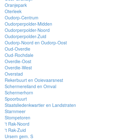
Oranjepark
Oterleek
Oudorp-Centrum
Oudorperpolder-Midden
Oudorperpolder-Noord
Oudorperpolder-Zuid
Oudorp-Noord en Oudorp-Oost
Oud-Overdie
Oud-Rochdale
Overdie-Oost
Overdie-West
Overstad
Rekerbuurt en Ooievaarsnest
Schermereiland en Omval
Schermerhorn
Spoorbuurt
Staatsliedenkwartier en Landstraten
Starnmeer
Stompetoren
't Rak-Noord
't Rak-Zuid
Ursem gem. S