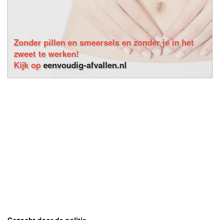
Zonder pillen en smeersels en zonder je in het
zweet te werken!
Kijk op
eenvoudig-afvallen.nl