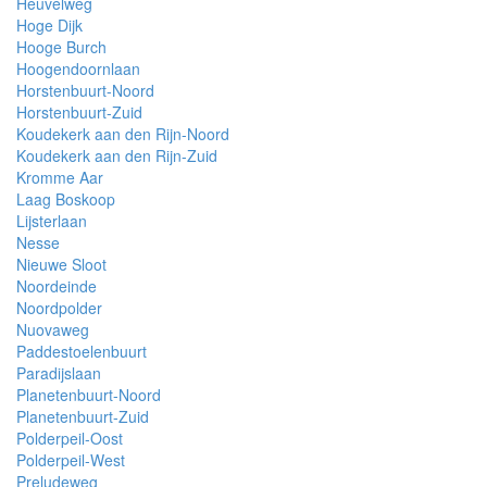
Heuvelweg
Hoge Dijk
Hooge Burch
Hoogendoornlaan
Horstenbuurt-Noord
Horstenbuurt-Zuid
Koudekerk aan den Rijn-Noord
Koudekerk aan den Rijn-Zuid
Kromme Aar
Laag Boskoop
Lijsterlaan
Nesse
Nieuwe Sloot
Noordeinde
Noordpolder
Nuovaweg
Paddestoelenbuurt
Paradijslaan
Planetenbuurt-Noord
Planetenbuurt-Zuid
Polderpeil-Oost
Polderpeil-West
Preludeweg