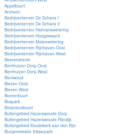
Appelbuurt
Archeon
Bedrijventerrein De Schans I
Bedrijventerrein De Schans II
Bedrijventerrein Heimanswetering
Bedrijventerrein Hoogewaard
Bedrijventerrein Molenwetering
Bedrijventerrein Rijnhaven-Oost
Bedrijventerrein Rijnhaven-West
Beerendrecht
Benthuizen Dorp-Oost
Benthuizen Dorp-West
Bentwoud
Biezen-Oost
Biezen-West
Bomenbuurt
Bospark
Botanicusbuurt
Buitengebied Hazerswoude-Dorp
Buitengebied Hazerswoude-Rijndijk
Buitengebied Koudekerk aan den Rijn
Burgemeester Visserpark