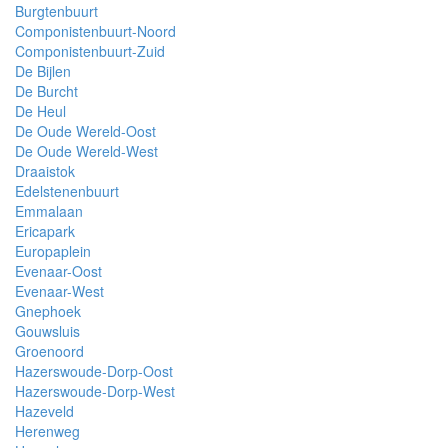
Burgtenbuurt
Componistenbuurt-Noord
Componistenbuurt-Zuid
De Bijlen
De Burcht
De Heul
De Oude Wereld-Oost
De Oude Wereld-West
Draaistok
Edelstenenbuurt
Emmalaan
Ericapark
Europaplein
Evenaar-Oost
Evenaar-West
Gnephoek
Gouwsluis
Groenoord
Hazerswoude-Dorp-Oost
Hazerswoude-Dorp-West
Hazeveld
Herenweg