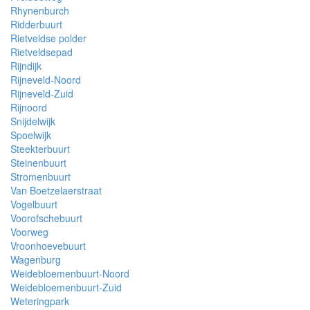
Rhynenburch
Ridderbuurt
Rietveldse polder
Rietveldsepad
Rijndijk
Rijneveld-Noord
Rijneveld-Zuid
Rijnoord
Snijdelwijk
Spoelwijk
Steekterbuurt
Steinenbuurt
Stromenbuurt
Van Boetzelaerstraat
Vogelbuurt
Voorofschebuurt
Voorweg
Vroonhoevebuurt
Wagenburg
Weidebloemenbuurt-Noord
Weidebloemenbuurt-Zuid
Weteringpark