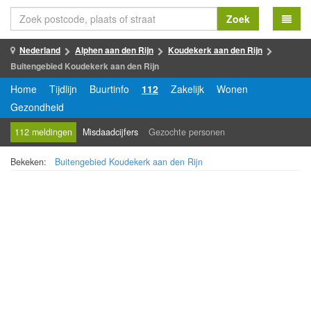
Zoek
Nederland
Alphen aan den Rijn
Koudekerk aan den Rijn
Buitengebied Koudekerk aan den Rijn
Home
Tijdlijn
Buurtinfo
112
Zakelijk
Wonen
Gezondheid
112 meldingen
Misdaadcijfers
Gezochte personen
Bekeken:
Buitengebied Koudekerk aan den Rijn