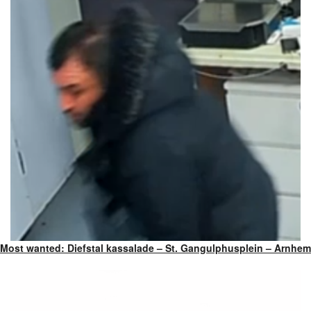
Most wanted: Diefstal kassalade – St. Gangulphusplein – Arnhem