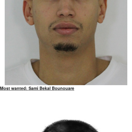
Most wanted: Sami Bekal Bounouare