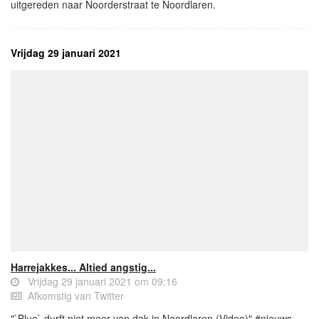
uitgereden naar Noorderstraat te Noordlaren.
Vrijdag 29 januari 2021
Harrejakkes... Altied angstig...
Vrijdag 29 januari 2021 om 09:16
Afkomstig van Twitter
"`Blue` durft niet meer van dak in Noordlaren (Video)" #nieuws