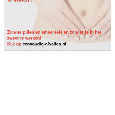
Zonder pillen en smeersels en zonder je in het
zweet te werken!
Kijk op
eenvoudig-afvallen.nl