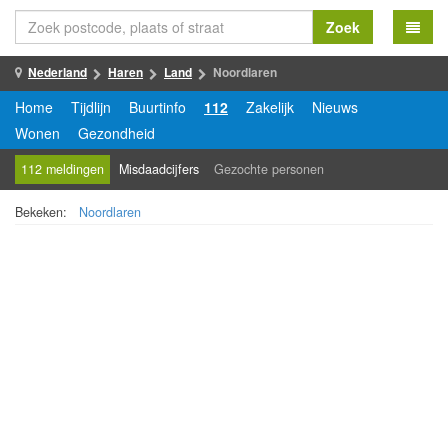
Zoek
Nederland
Haren
Land
Noordlaren
Home
Tijdlijn
Buurtinfo
112
Zakelijk
Nieuws
Wonen
Gezondheid
112 meldingen
Misdaadcijfers
Gezochte personen
Bekeken:
Noordlaren