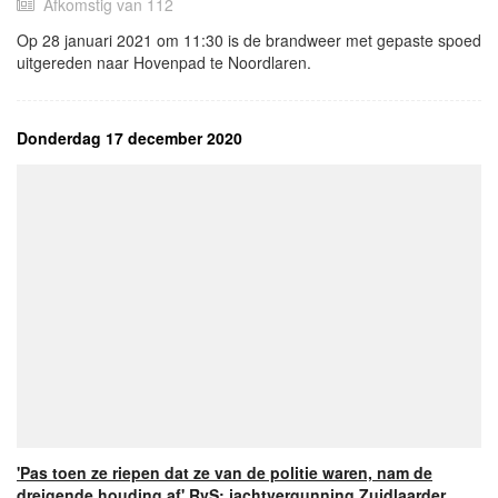
Afkomstig van 112
Op 28 januari 2021 om 11:30 is de brandweer met gepaste spoed
uitgereden naar Hovenpad te Noordlaren.
Donderdag 17 december 2020
'Pas toen ze riepen dat ze van de politie waren, nam de
dreigende houding af' RvS: jachtvergunning Zuidlaarder