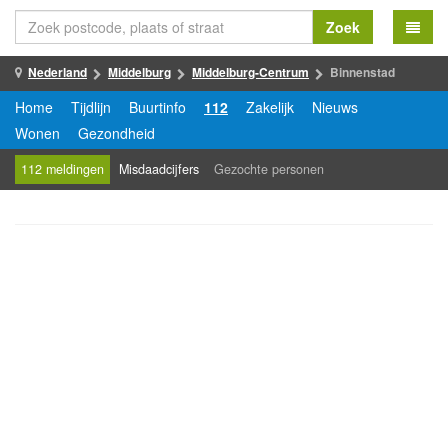
Zoek
Nederland
Middelburg
Middelburg-Centrum
Binnenstad
Home
Tijdlijn
Buurtinfo
112
Zakelijk
Nieuws
Wonen
Gezondheid
112 meldingen
Misdaadcijfers
Gezochte personen