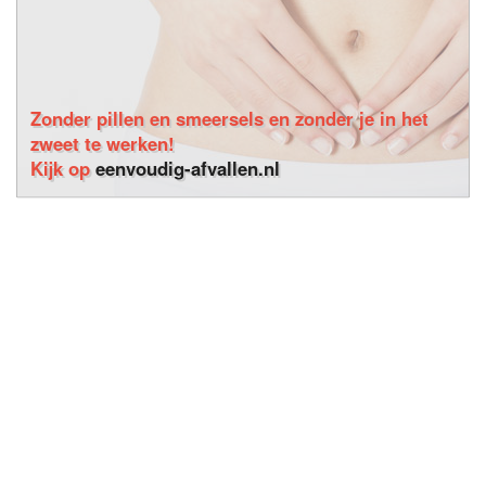
Zonder pillen en smeersels en zonder je in het
zweet te werken!
Kijk op
eenvoudig-afvallen.nl