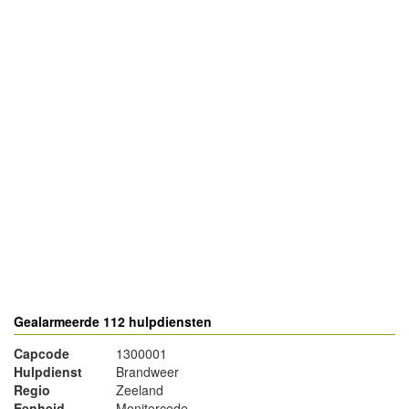
- Advertentie -
powered by
powered by
Gealarmeerde 112 hulpdiensten
Capcode
1300001
Hulpdienst
Brandweer
Regio
Zeeland
Eenheid
Monitorcode