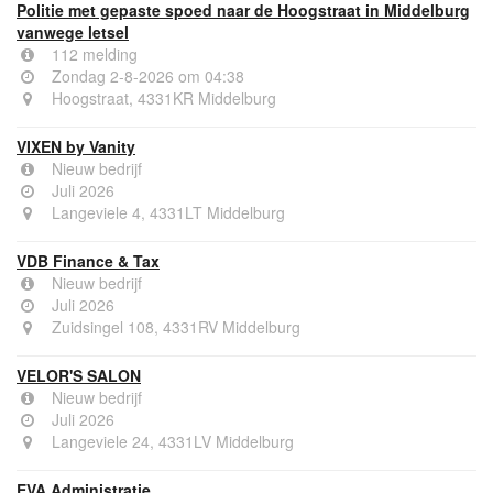
Politie met gepaste spoed naar de Hoogstraat in Middelburg
vanwege letsel
112 melding
Zondag 2-8-2026 om 04:38
Hoogstraat, 4331KR Middelburg
VIXEN by Vanity
Nieuw bedrijf
Juli 2026
Langeviele 4, 4331LT Middelburg
VDB Finance & Tax
Nieuw bedrijf
Juli 2026
Zuidsingel 108, 4331RV Middelburg
VELOR'S SALON
Nieuw bedrijf
Juli 2026
Langeviele 24, 4331LV Middelburg
EVA Administratie