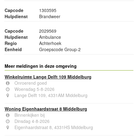
Capcode
1303595
Hulpdienst
Brandweer
Capcode
2029569
Hulpdienst
Ambulance
Regio
Achterhoek
Eenheid
Groepscode Group-2
Meer meldingen in deze omgeving
Winkelruimte Lange Delft 109 Middelburg
Onroerend goed
Woensdag 5-8-2026
Lange Delft 109, 4331AM Middelburg
Woning Eigenhaardstraat 8 Middelburg
Binnenkijken bij
Dinsdag 4-8-2026
Eigenhaardstraat 8, 4331HS Middelburg