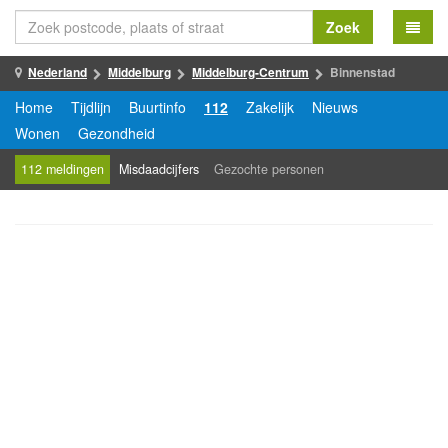
Zoek
Nederland
Middelburg
Middelburg-Centrum
Binnenstad
Home
Tijdlijn
Buurtinfo
112
Zakelijk
Nieuws
Wonen
Gezondheid
112 meldingen
Misdaadcijfers
Gezochte personen