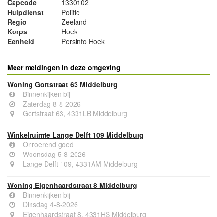
Capcode
1330102
Hulpdienst
Politie
Regio
Zeeland
Korps
Hoek
Eenheid
Persinfo Hoek
Meer meldingen in deze omgeving
Woning Gortstraat 63 Middelburg
Binnenkijken bij
Zaterdag 8-8-2026
Gortstraat 63, 4331LB Middelburg
Winkelruimte Lange Delft 109 Middelburg
Onroerend goed
Woensdag 5-8-2026
Lange Delft 109, 4331AM Middelburg
Woning Eigenhaardstraat 8 Middelburg
Binnenkijken bij
Dinsdag 4-8-2026
Eigenhaardstraat 8, 4331HS Middelburg