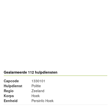
- Advertentie -
powered by
powered by
Gealarmeerde 112 hulpdiensten
Capcode
1330101
Hulpdienst
Politie
Regio
Zeeland
Korps
Hoek
Eenheid
Persinfo Hoek