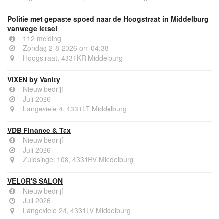
Politie met gepaste spoed naar de Hoogstraat in Middelburg
vanwege letsel
112 melding
Zondag 2-8-2026 om 04:38
Hoogstraat, 4331KR Middelburg
VIXEN by Vanity
Nieuw bedrijf
Juli 2026
Langeviele 4, 4331LT Middelburg
VDB Finance & Tax
Nieuw bedrijf
Juli 2026
Zuidsingel 108, 4331RV Middelburg
VELOR'S SALON
Nieuw bedrijf
Juli 2026
Langeviele 24, 4331LV Middelburg