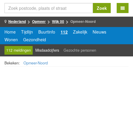
Zoek
Nederland
Opmeer
Wijk 00
Opmeer-Noord
Home
Tijdlijn
Buurtinfo
112
Zakelijk
Nieuws
Wonen
Gezondheid
112 meldingen
Misdaadcijfers
Gezochte personen
Bekeken:
Opmeer-Noord