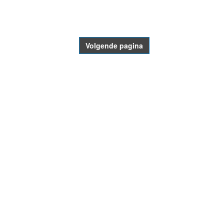
- Advertentie -
powered by
powered by
Volgende pagina