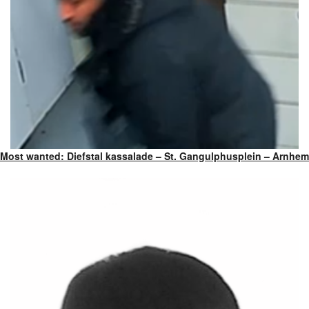
Most wanted: Diefstal kassalade – St. Gangulphusplein – Arnhem