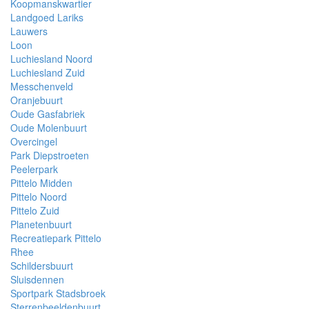
Koopmanskwartier
Landgoed Lariks
Lauwers
Loon
Luchiesland Noord
Luchiesland Zuid
Messchenveld
Oranjebuurt
Oude Gasfabriek
Oude Molenbuurt
Overcingel
Park Diepstroeten
Peelerpark
Pittelo Midden
Pittelo Noord
Pittelo Zuid
Planetenbuurt
Recreatiepark Pittelo
Rhee
Schildersbuurt
Sluisdennen
Sportpark Stadsbroek
Sterrenbeeldenbuurt