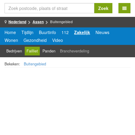
Zoek
Nederland
Assen
Buitengebied
Home
Tijdlijn
Buurtinfo
112
Zakelijk
Nieuws
Wonen
Gezondheid
Video
Bedrijven
Failliet
Panden
Brancheverdeling
Bekeken:
Buitengebied