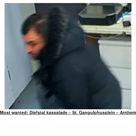
Most wanted: Diefstal kassalade – St. Gangulphusplein – Arnhem