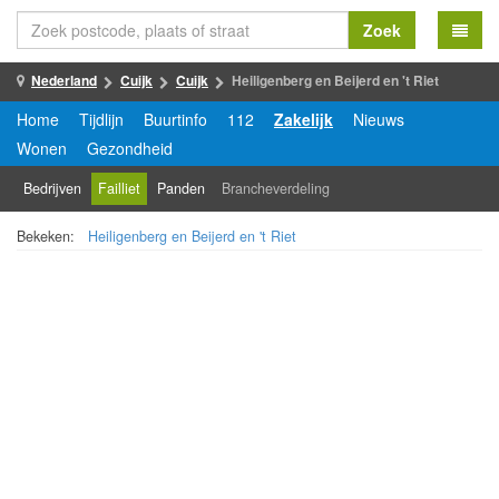
Zoek
Nederland
Cuijk
Cuijk
Heiligenberg en Beijerd en 't Riet
Home
Tijdlijn
Buurtinfo
112
Zakelijk
Nieuws
Wonen
Gezondheid
Bedrijven
Failliet
Panden
Brancheverdeling
Bekeken:
Heiligenberg en Beijerd en 't Riet