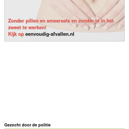
Zonder pillen en smeersels en zonder je in het
zweet te werken!
Kijk op
eenvoudig-afvallen.nl
Gezocht door de politie