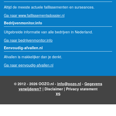
Altijd de meeste actuele faillissementen en surseances.
Ga naar www.faillissementsdossier.nl
Bedrijvenmonitor.info
Uitgebreide informatie van alle bedrijven in Nederland.
Ga naar bedrijvenmonitor.info
Eenvoudig-afvallen.nl
Afvallen is makkelijker dan je denkt.
Ga naar eenvoudig-afvallen.nl
© 2012 - 2026 OOZO.nl -
info@oozo.nl
-
Gegevens
verwijderen?
|
Disclaimer
|
Privacy statement
XS