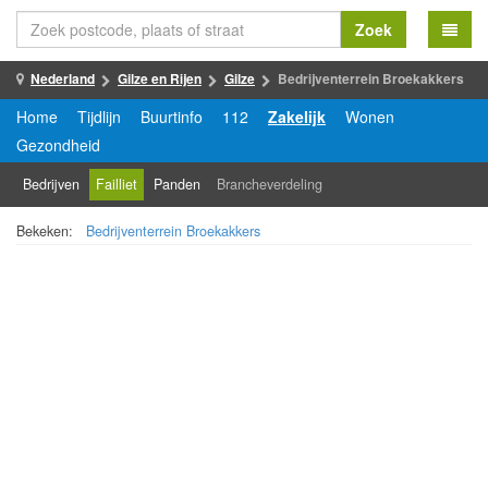
Zoek
Nederland
Gilze en Rijen
Gilze
Bedrijventerrein Broekakkers
Home
Tijdlijn
Buurtinfo
112
Zakelijk
Wonen
Gezondheid
Bedrijven
Failliet
Panden
Brancheverdeling
Bekeken:
Bedrijventerrein Broekakkers