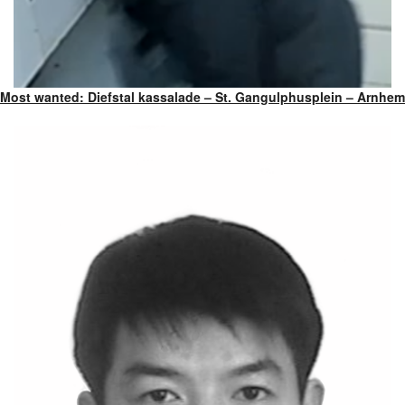
Most wanted: Diefstal kassalade – St. Gangulphusplein – Arnhem