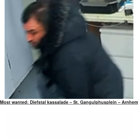
Most wanted: Diefstal kassalade – St. Gangulphusplein – Arnhem