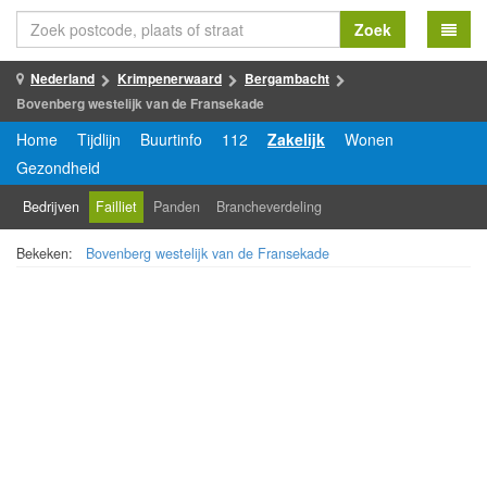
Zoek
Nederland
Krimpenerwaard
Bergambacht
Bovenberg westelijk van de Fransekade
Home
Tijdlijn
Buurtinfo
112
Zakelijk
Wonen
Gezondheid
Bedrijven
Failliet
Panden
Brancheverdeling
Bekeken:
Bovenberg westelijk van de Fransekade