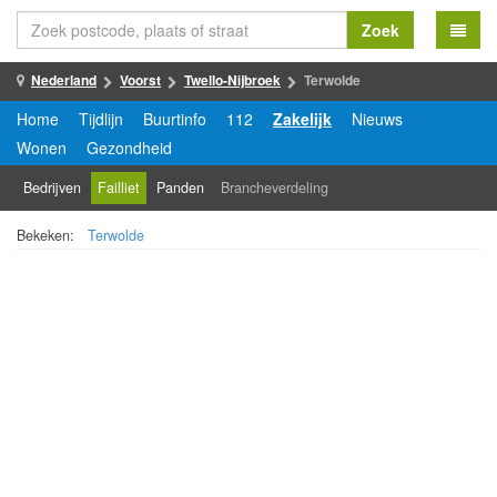
Zoek
Nederland
Voorst
Twello-Nijbroek
Terwolde
Home
Tijdlijn
Buurtinfo
112
Zakelijk
Nieuws
Wonen
Gezondheid
Bedrijven
Failliet
Panden
Brancheverdeling
Bekeken:
Terwolde