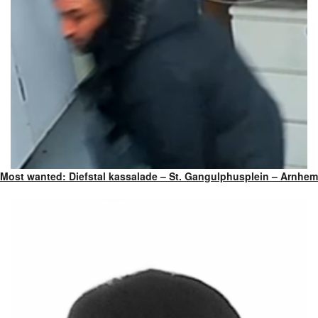
Most wanted: Diefstal kassalade – St. Gangulphusplein – Arnhem