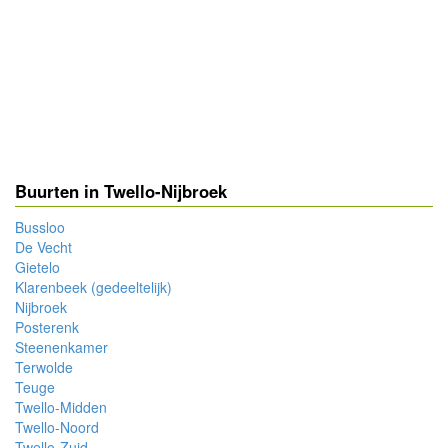
Buurten in Twello-Nijbroek
Bussloo
De Vecht
Gietelo
Klarenbeek (gedeeltelijk)
Nijbroek
Posterenk
Steenenkamer
Terwolde
Teuge
Twello-Midden
Twello-Noord
Twello-Zuid