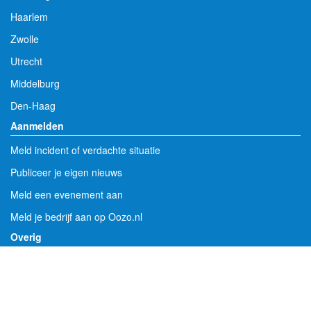
Haarlem
Zwolle
Utrecht
Middelburg
Den-Haag
Aanmelden
Meld incident of verdachte situatie
Publiceer je eigen nieuws
Meld een evenement aan
Meld je bedrijf aan op Oozo.nl
Overig
Faillissementen per gemeente
Vergunningen en bekendmakingen per gemeente
112 meldingen per gemeente