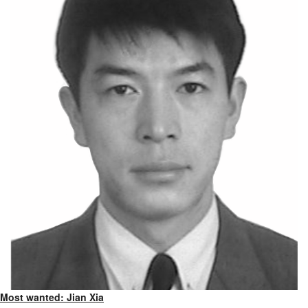
Most wanted: Jian Xia