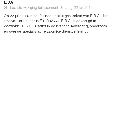
E.B.G.
Laatste wijziging faillissement Dinsdag 22 juli 2014
Op 22 juli 2014 is het faillissement uitgesproken van E.B.G.. Het
insolventienummer is F.16/14/666. E.B.G. is gevestigd in
Zeewolde. E.B.G. is actief in de branche Advisering, onderzoek
en overige specialistische zakelijke dienstverlening.
- Advertentie -
powered by
powered by