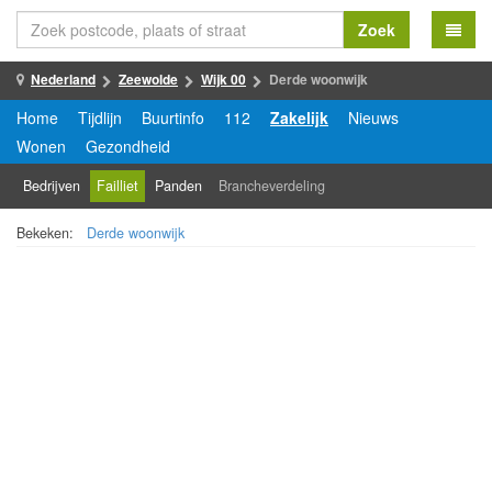
Zoek
Nederland
Zeewolde
Wijk 00
Derde woonwijk
Home
Tijdlijn
Buurtinfo
112
Zakelijk
Nieuws
Wonen
Gezondheid
Bedrijven
Failliet
Panden
Brancheverdeling
Bekeken:
Derde woonwijk