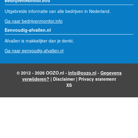
Bedrijvenmonitor.info
Uitgebreide informatie van alle bedrijven in Nederland.
Ga naar bedrijvenmonitor.info
Eenvoudig-afvallen.nl
Afvallen is makkelijker dan je denkt.
Ga naar eenvoudig-afvallen.nl
© 2012 - 2026 OOZO.nl -
info@oozo.nl
-
Gegevens
verwijderen?
|
Disclaimer
|
Privacy statement
XS