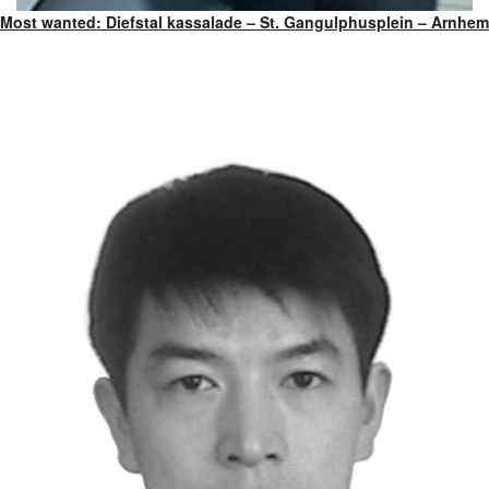
Most wanted: Diefstal kassalade – St. Gangulphusplein – Arnhem