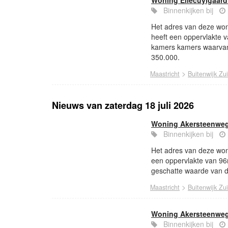
Woning Ellecuylgaard
Binnenkijken bij
Het adres van deze woni
heeft een oppervlakte 
kamers kamers waarvan
350.000.
>
Maastricht
Buitenwijk Zu
Nieuws van zaterdag 18 juli 2026
Woning Akersteenweg
Binnenkijken bij
Het adres van deze won
een oppervlakte van 9
geschatte waarde van d
>
Maastricht
Buitenwijk Zu
Woning Akersteenweg
Binnenkijken bij