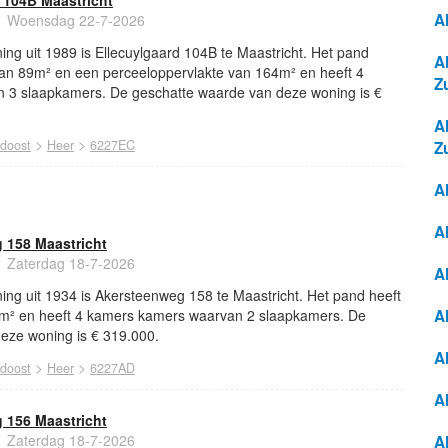
 104B Maastricht
A
Woensdag 22-7-2026
ng uit 1989 is Ellecuylgaard 104B te Maastricht. Het pand
A
van 89m² en een perceeloppervlakte van 164m² en heeft 4
Z
 3 slaapkamers. De geschatte waarde van deze woning is €
A
>
>
idoost
Heer
6227EC
Z
A
A
 158 Maastricht
Zaterdag 18-7-2026
A
ing uit 1934 is Akersteenweg 158 te Maastricht. Het pand heeft
6m² en heeft 4 kamers kamers waarvan 2 slaapkamers. De
A
eze woning is € 319.000.
A
>
>
idoost
Heer
6227AD
A
 156 Maastricht
Zaterdag 18-7-2026
A