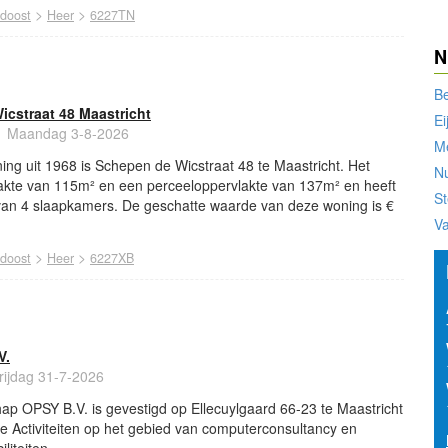
>
>
idoost
Heer
6227TN
N
B
cstraat 48 Maastricht
Ei
Maandag 3-8-2026
M
ng uit 1968 is Schepen de Wicstraat 48 te Maastricht. Het
N
akte van 115m² en een perceeloppervlakte van 137m² en heeft
St
an 4 slaapkamers. De geschatte waarde van deze woning is €
Va
>
>
idoost
Heer
6227XB
V.
rijdag 31-7-2026
ap OPSY B.V. is gevestigd op Ellecuylgaard 66-23 te Maastricht
che Activiteiten op het gebied van computerconsultancy en