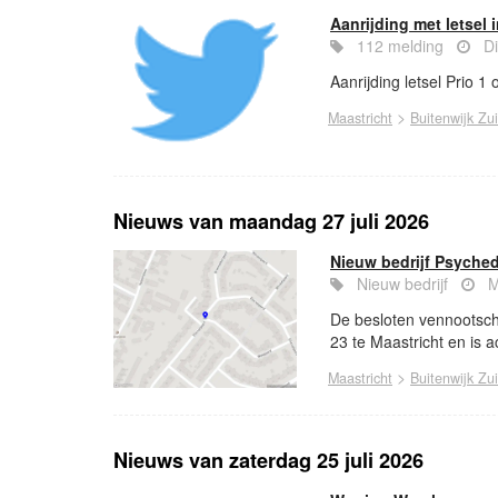
Aanrijding met letsel 
112 melding
Di
Aanrijding letsel Prio 1 
>
Maastricht
Buitenwijk Zu
Nieuws van maandag 27 juli 2026
Nieuw bedrijf Psyched
Nieuw bedrijf
M
De besloten vennootscha
23 te Maastricht en is ac
>
Maastricht
Buitenwijk Zu
Nieuws van zaterdag 25 juli 2026