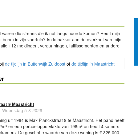
 waren die sirenes die ik net langs hoorde komen? Heeft mijn
boom in zijn voortuin? Is de bakker aan de overkant van mijn
r alle 112 meldingen, vergunningen, faillissementen en andere
bij
de tijdlijn in Buitenwijk Zuidoost
of
de tijdlijn in Maastricht
er
aat 9 Maastricht
Woensdag 5-8-2026
ng uit 1964 is Max Planckstraat 9 te Maastricht. Het pand heeft
2m² en een perceeloppervlakte van 196m² en heeft 4 kamers
kamers. De geschatte waarde van deze woning is € 325.000.