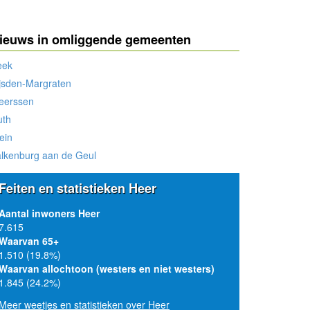
ieuws in omliggende gemeenten
eek
jsden-Margraten
eerssen
uth
ein
lkenburg aan de Geul
Feiten en statistieken Heer
Aantal inwoners Heer
7.615
Waarvan 65+
1.510 (19.8%)
Waarvan allochtoon (westers en niet westers)
1.845 (24.2%)
Meer weetjes en statistieken over Heer