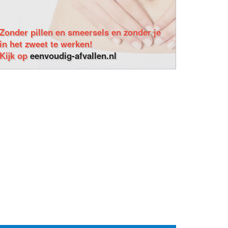
Zonder pillen en smeersels en zonder je
in het zweet te werken!
Kijk op
eenvoudig-afvallen.nl