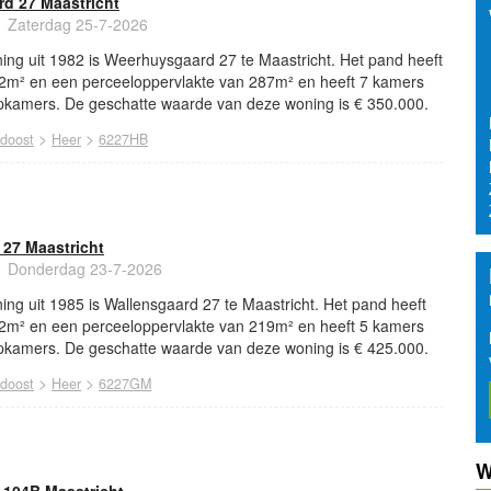
d 27 Maastricht
Zaterdag 25-7-2026
ing uit 1982 is Weerhuysgaard 27 te Maastricht. Het pand heeft
2m² en een perceeloppervlakte van 287m² en heeft 7 kamers
kamers. De geschatte waarde van deze woning is € 350.000.
>
>
idoost
Heer
6227HB
27 Maastricht
Donderdag 23-7-2026
ng uit 1985 is Wallensgaard 27 te Maastricht. Het pand heeft
2m² en een perceeloppervlakte van 219m² en heeft 5 kamers
kamers. De geschatte waarde van deze woning is € 425.000.
>
>
idoost
Heer
6227GM
W