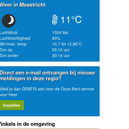
Weer in Maastricht
11°C
Luchtdruk
1024 bar
Luchtvochtigheid
83%
Min/max. temp.
10,7 tot 12,96°C
Zon op
05:12 uur
Zon onder
20:14 uur
Direct een e-mail ontvangen bij nieuwe
meldingen in deze regio?
Meld je dan GRATIS aan voor de Oozo Alert service
voor Heer
Instellen
inkels in de omgeving