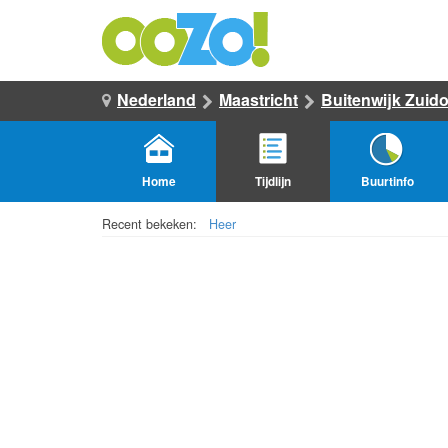
Nederland
Maastricht
Buitenwijk Zuid
Home
Tijdlijn
Buurtinfo
Recent bekeken:
Heer