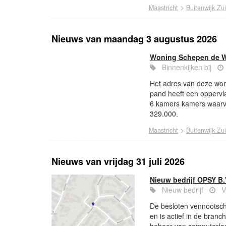
>
Maastricht
Buitenwijk Zu
Nieuws van maandag 3 augustus 2026
Woning Schepen de Wi
Binnenkijken bij
Het adres van deze woni
pand heeft een oppervl
6 kamers kamers waarv
329.000.
>
Maastricht
Buitenwijk Zu
Nieuws van vrijdag 31 juli 2026
Nieuw bedrijf OPSY B.
Nieuw bedrijf
V
De besloten vennootsch
en is actief in de bran