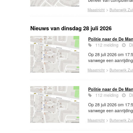
beheer van computerfaci
>
Maastricht
Buitenwijk Zu
Nieuws van dinsdag 28 juli 2026
Politie naar de De Ma
112 melding
Di
Op 28 juli 2026 om 17:5
vanwege een aanrijding m
>
Maastricht
Buitenwijk Zu
Politie naar de De Ma
112 melding
Di
Op 28 juli 2026 om 17:5
vanwege een aanrijding m
>
Maastricht
Buitenwijk Zu