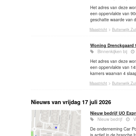
Het adres van deze won
een oppervlakte van 9
geschatte waarde van d
>
Maastricht
Buitenwijk Zu
Woning Drenckgaard 9
Binnenkijken bij
Het adres van deze woni
een oppervlakte van 14
kamers waarvan 4 slaap
>
Maastricht
Buitenwijk Zu
Nieuws van vrijdag 17 juli 2026
Nieuw bedrijf UO Exp
Nieuw bedrijf
V
De onderneming Car Poin
is actief in de branche 