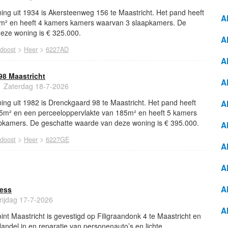
ing uit 1934 is Akersteenweg 156 te Maastricht. Het pand heeft
A
0m² en heeft 4 kamers kamers waarvan 3 slaapkamers. De
eze woning is € 325.000.
A
>
>
idoost
Heer
6227AD
A
8 Maastricht
A
Zaterdag 18-7-2026
ng uit 1982 is Drenckgaard 98 te Maastricht. Het pand heeft
A
5m² en een perceeloppervlakte van 185m² en heeft 5 kamers
kamers. De geschatte waarde van deze woning is € 395.000.
A
>
>
idoost
Heer
6227GE
Al
A
A
ress
rijdag 17-7-2026
A
t Maastricht is gevestigd op Filigraandonk 4 te Maastricht en
Handel in en reparatie van personenauto’s en lichte