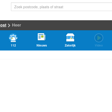
oost
Heer
112
Nieuws
Zakelijk
Video