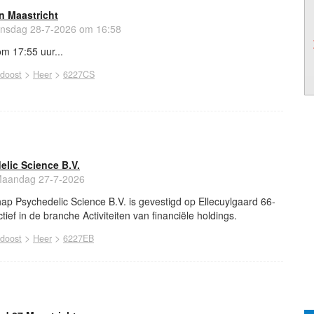
in Maastricht
nsdag 28-7-2026 om 16:58
om 17:55 uur...
>
>
idoost
Heer
6227CS
elic Science B.V.
aandag 27-7-2026
p Psychedelic Science B.V. is gevestigd op Ellecuylgaard 66-
tief in de branche Activiteiten van financiële holdings.
>
>
idoost
Heer
6227EB