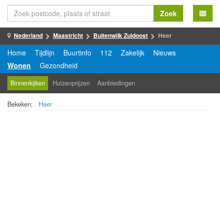
Zoek
Nederland
Maastricht
Buitenwijk Zuidoost
Heer
Home
Tijdlijn
Buurtinfo
112
Zakelijk
Nieuws
Wonen
Gezondheid
Binnenkijken
Huizenprijzen
Aanbiedingen
Bekeken:
Heer