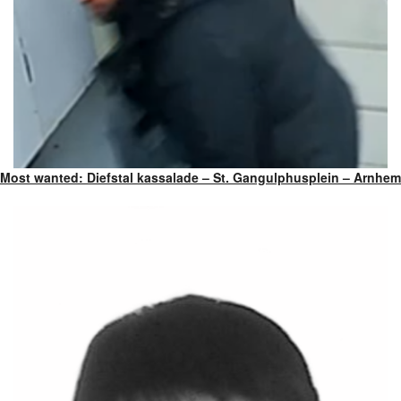
Most wanted: Diefstal kassalade – St. Gangulphusplein – Arnhem