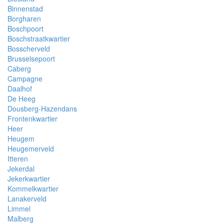
Binnenstad
Borgharen
Boschpoort
Boschstraatkwartier
Bosscherveld
Brusselsepoort
Caberg
Campagne
Daalhof
De Heeg
Dousberg-Hazendans
Frontenkwartier
Heer
Heugem
Heugemerveld
Itteren
Jekerdal
Jekerkwartier
Kommelkwartier
Lanakerveld
Limmel
Malberg