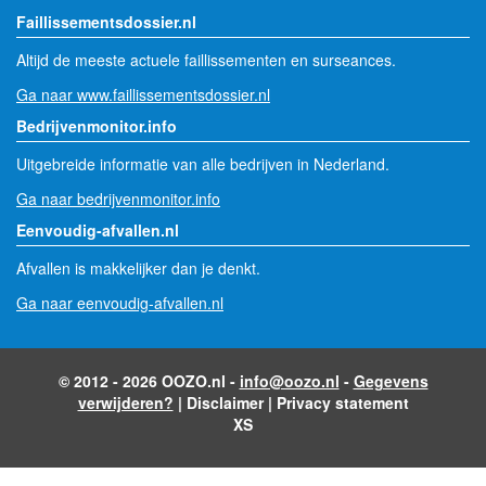
Faillissementsdossier.nl
Altijd de meeste actuele faillissementen en surseances.
Ga naar www.faillissementsdossier.nl
Bedrijvenmonitor.info
Uitgebreide informatie van alle bedrijven in Nederland.
Ga naar bedrijvenmonitor.info
Eenvoudig-afvallen.nl
Afvallen is makkelijker dan je denkt.
Ga naar eenvoudig-afvallen.nl
© 2012 - 2026 OOZO.nl -
info@oozo.nl
-
Gegevens
verwijderen?
|
Disclaimer
|
Privacy statement
XS