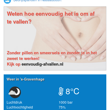
Weten hoe eenvoudig het is om af
te vallen?
Zonder pillen en smeersels en zonder je in het
zweet te werken!
Kijk op
eenvoudig-afvallen.nl
Weer in 's-Gravenhage
8°C
Luchtdruk
1000 bar
Luchtvochtigheid
75%