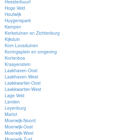
Heesterbuurt
Hoge Veld
Houtwijk
Huygenspark
Kampen
Kerketuinen en Zichtenburg
Kijkduin
Kom Loosduinen
Koningsplein en omgeving
Kortenbos
Kraayenstein
Laakhaven-Oost
Laakhaven-West
Laakkwartier-Oost
Laakkwartier-West
Lage Veld
Landen
Leyenburg
Marlot
Moerwijk-Noord
Moerwijk-Oost
Moerwijk-West
Moerwijk-Zuid