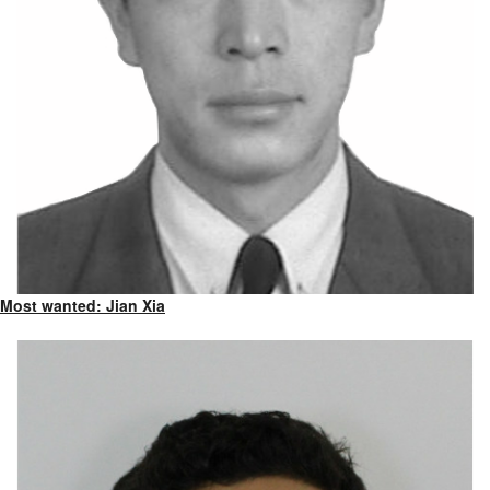
Most wanted: Jian Xia