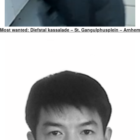
Most wanted: Diefstal kassalade – St. Gangulphusplein – Arnhem