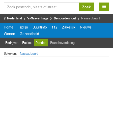
Zoek
Nederland
's-Gravenhage
Benoordenhout
Nassaubuurt
Home
Tijdlijn
Buurtinfo
112
Zakelijk
Nieuws
Wonen
Gezondheid
Bedrijven
Failliet
Panden
Brancheverdeling
Bekeken:
Nassaubuurt