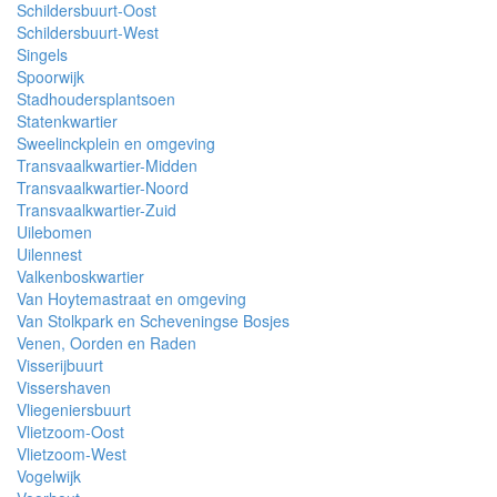
Schildersbuurt-Oost
Schildersbuurt-West
Singels
Spoorwijk
Stadhoudersplantsoen
Statenkwartier
Sweelinckplein en omgeving
Transvaalkwartier-Midden
Transvaalkwartier-Noord
Transvaalkwartier-Zuid
Uilebomen
Uilennest
Valkenboskwartier
Van Hoytemastraat en omgeving
Van Stolkpark en Scheveningse Bosjes
Venen, Oorden en Raden
Visserijbuurt
Vissershaven
Vliegeniersbuurt
Vlietzoom-Oost
Vlietzoom-West
Vogelwijk