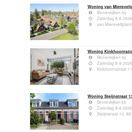
Woning van Mierevel
Binnenkijken bij
Zaterdag 8-8-202
van Miereveltplan
Woning Kinkhoornstr
Binnenkijken bij
Zaterdag 8-8-202
Kinkhoornstraat 1
Woning Steijnstraat 
Binnenkijken bij
Zaterdag 8-8-202
Steijnstraat 13, 