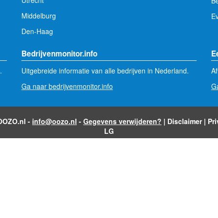
Utrecht
Be
Middelburg
E
Den-Haag
Bedrijvenmonitor.info
E
.
Uitgebreide informatie van alle bedrijven in Nederland.
Af
Ga naar bedrijvenmonitor.info
Ga
 OOZO.nl -
info@oozo.nl
-
Gegevens verwijderen?
|
Disclaimer
|
Pr
LG