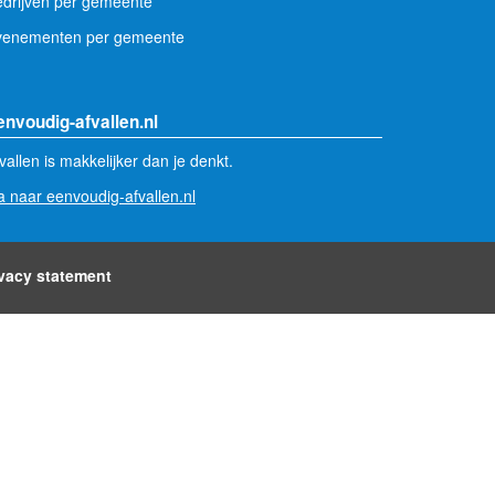
drijven per gemeente
venementen per gemeente
envoudig-afvallen.nl
vallen is makkelijker dan je denkt.
 naar eenvoudig-afvallen.nl
ivacy statement