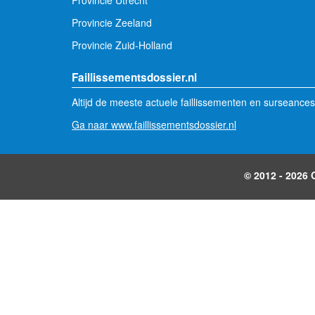
Provincie Utrecht
Provincie Zeeland
Provincie Zuid-Holland
Faillissementsdossier.nl
Altijd de meeste actuele faillissementen en surseances
Ga naar www.faillissementsdossier.nl
© 2012 - 2026