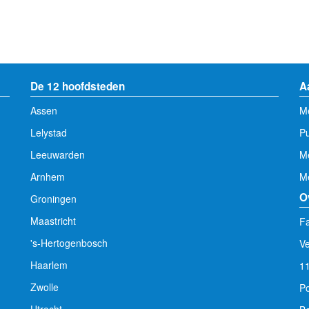
De 12 hoofdsteden
A
Assen
Me
Lelystad
Pu
Leeuwarden
M
Arnhem
Me
O
Groningen
Maastricht
Fa
's-Hertogenbosch
V
Haarlem
1
Zwolle
Po