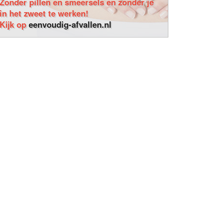
Zonder pillen en smeersels en zonder je
in het zweet te werken!
Kijk op
eenvoudig-afvallen.nl