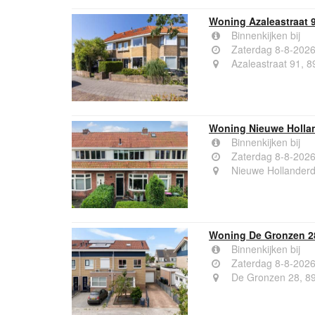
Woning Azaleastraat 
Binnenkijken bij
Zaterdag 8-8-202
Azaleastraat 91, 
Woning Nieuwe Holla
Binnenkijken bij
Zaterdag 8-8-202
Nieuwe Hollanderd
Woning De Gronzen 2
Binnenkijken bij
Zaterdag 8-8-202
De Gronzen 28, 8