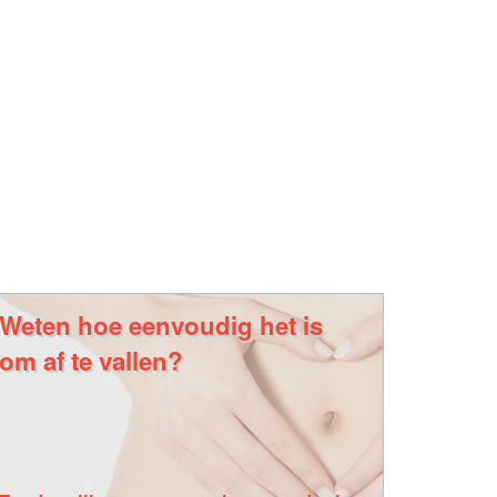
Weten hoe eenvoudig het is
om af te vallen?