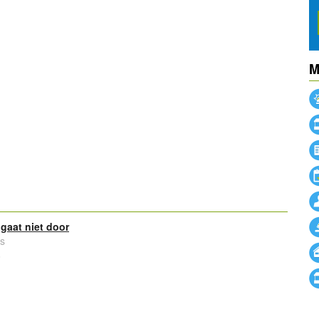
M
powered by
 gaat niet door
s
6