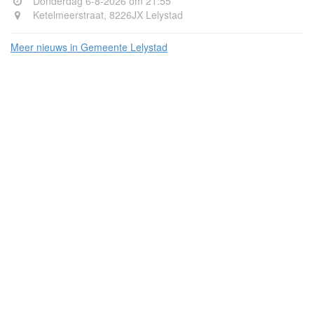
Donderdag 6-8-2026 om 21:55
Ketelmeerstraat, 8226JX Lelystad
Meer nieuws in Gemeente Lelystad