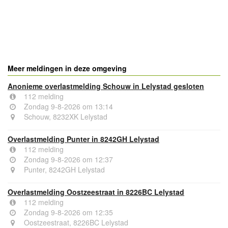
- Advertentie -
powered by
powered by
Meer meldingen in deze omgeving
Anonieme overlastmelding Schouw in Lelystad gesloten
112 melding
Zondag 9-8-2026 om 13:14
Schouw, 8232XK Lelystad
Overlastmelding Punter in 8242GH Lelystad
112 melding
Zondag 9-8-2026 om 12:37
Punter, 8242GH Lelystad
Overlastmelding Oostzeestraat in 8226BC Lelystad
112 melding
Zondag 9-8-2026 om 12:35
Oostzeestraat, 8226BC Lelystad