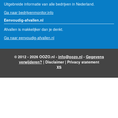
Uitgebreide informatie van alle bedrijven in Nederland.
Ga naar bedrijvenmonitor.info
Eenvoudig-afvallen.nl
Afvallen is makkelijker dan je denkt.
Ga naar eenvoudig-afvallen.nl
© 2012 - 2026 OOZO.nl -
info@oozo.nl
-
Gegevens
verwijderen?
|
Disclaimer
|
Privacy statement
XS