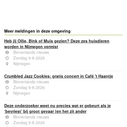
- Advertentie -
powered by
powered by
Meer meldingen in deze omgeving
Heb jij Ollie, Bink of Muis gezien? Deze zes huisdieren
worden in Nijmegen vermist
Binnenlands nieuws
Zondag 9-8-2026
Nijmegen
Crumbled Jazz Cookies: gratis concert in Café 't Haantje
Binnenlands nieuws
Zondag 9-8-2026
Nijmegen
Deze onderzoeker weet nu precies wat er gebeurt als je
‘bevriest’ bij groot gevaar (en het zit ander
Binnenlands nieuws
Zondag 9-8-2026