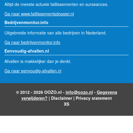
Altijd de meeste actuele faillissementen en surseances.
Ga naar www.faillissementsdossier.nl
Bedrijvenmonitor.info
Uitgebreide informatie van alle bedrijven in Nederland.
Ga naar bedrijvenmonitor.info
Eenvoudig-afvallen.nl
Afvallen is makkelijker dan je denkt.
Ga naar eenvoudig-afvallen.nl
© 2012 - 2026 OOZO.nl -
info@oozo.nl
-
Gegevens
verwijderen?
|
Disclaimer
|
Privacy statement
XS