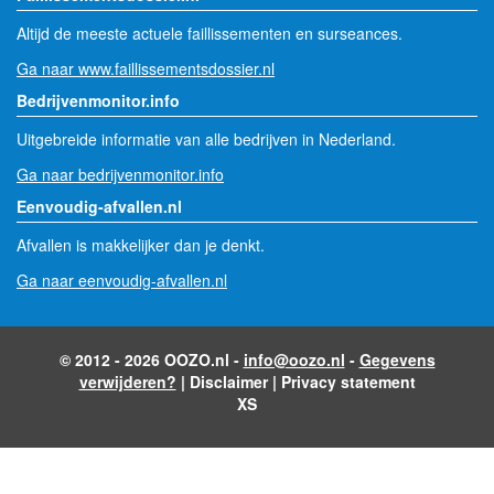
Altijd de meeste actuele faillissementen en surseances.
Ga naar www.faillissementsdossier.nl
Bedrijvenmonitor.info
Uitgebreide informatie van alle bedrijven in Nederland.
Ga naar bedrijvenmonitor.info
Eenvoudig-afvallen.nl
Afvallen is makkelijker dan je denkt.
Ga naar eenvoudig-afvallen.nl
© 2012 - 2026 OOZO.nl -
info@oozo.nl
-
Gegevens
verwijderen?
|
Disclaimer
|
Privacy statement
XS