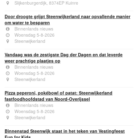
Slijkenburgerdijk, 8374EP Kuinre
Door droogte grijpt Steenwijkerland naar opvallende manier
om water te besparen
Binnenlands nieuws
Woensdag 5-8-2026
Steenwijkerland
Vandaag was de zestigste Dag der Dagen en dat leverde
weer prachtige plaatjes op
Binnenlands nieuws
Woensdag 5-8-2026
Steenwijkerland
Pizza peperoni, pokébowl of patat: Steenwijkerland
fastfoodhoofdstad van Noord-Overijssel
Binnenlands nieuws
Woensdag 5-8-2026
Steenwijkerland
Binnenstad Steenwijk staat in het teken van Vestingfeest
Fun for Kids