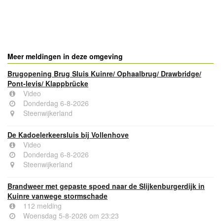
- Advertentie -
powered by
powered by
Meer meldingen in deze omgeving
Brugopening Brug Sluis Kuinre/ Ophaalbrug/ Drawbridge/
Pont-levis/ Klappbrücke
Video
Donderdag 6-8-2026
Steenwijkerland
De Kadoelerkeersluis bij Vollenhove
Video
Donderdag 6-8-2026
Steenwijkerland
Brandweer met gepaste spoed naar de Slijkenburgerdijk in
Kuinre vanwege stormschade
112 melding
Woensdag 5-8-2026 om 23:23