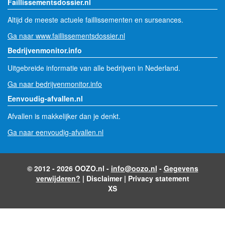
Faillissementsdossier.nl
Altijd de meeste actuele faillissementen en surseances.
Ga naar www.faillissementsdossier.nl
Bedrijvenmonitor.info
Uitgebreide informatie van alle bedrijven in Nederland.
Ga naar bedrijvenmonitor.info
Eenvoudig-afvallen.nl
Afvallen is makkelijker dan je denkt.
Ga naar eenvoudig-afvallen.nl
© 2012 - 2026 OOZO.nl -
info@oozo.nl
-
Gegevens
verwijderen?
|
Disclaimer
|
Privacy statement
XS