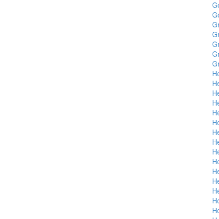
G
G
G
G
G
G
Gr
H
H
He
H
He
He
He
He
He
He
H
H
H
Ho
Ho