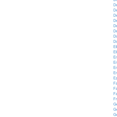
De
De
De
De
D
D
D
Do
E
El
E
E
En
E
Ez
F
F
F
Fr
G
G
G