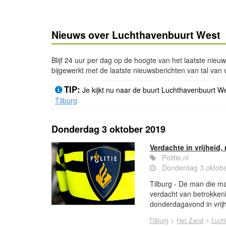
Nieuws over Luchthavenbuurt West
Blijf 24 uur per dag op de hoogte van het laatste nieu
bijgewerkt met de laatste nieuwsberichten van tal van 
TIP:
Je kijkt nu naar de buurt Luchthavenbuurt We
Tilburg
Donderdag 3 oktober 2019
Verdachte in vrijheid, 
Politie.nl
Donderdag 3 oktobe
Tilburg - De man die m
verdacht van betrokkenh
donderdagavond in vrijh
>
>
Tilburg
Het Zand
Luch