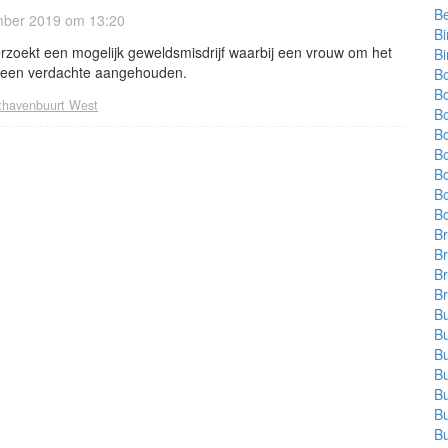
Be
ber 2019 om 13:20
Bi
derzoekt een mogelijk geweldsmisdrijf waarbij een vrouw om het
B
s een verdachte aangehouden.
B
B
thavenbuurt West
B
B
B
B
B
powered by
B
Br
B
Br
Br
Bu
B
Bu
Bu
Bu
Bu
Bu