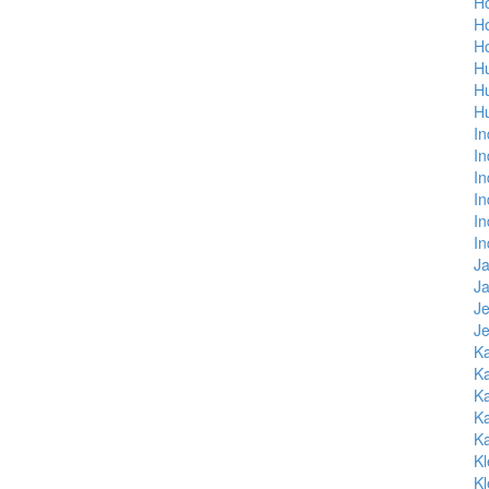
H
H
H
H
H
H
In
In
In
In
In
In
Ja
Ja
J
Je
K
Ka
Ka
Ka
Ka
Kl
Kl