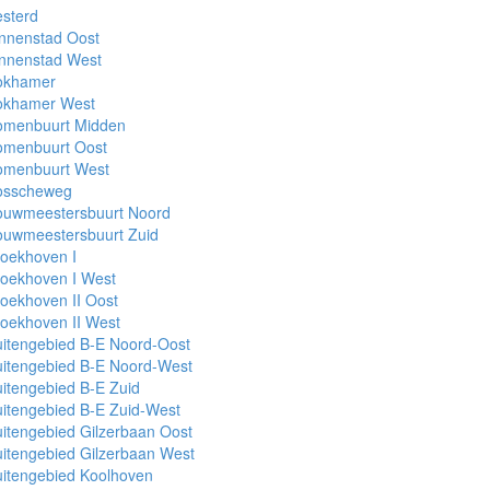
sterd
nnenstad Oost
innenstad West
okhamer
okhamer West
omenbuurt Midden
omenbuurt Oost
omenbuurt West
osscheweg
ouwmeestersbuurt Noord
ouwmeestersbuurt Zuid
oekhoven I
roekhoven I West
oekhoven II Oost
oekhoven II West
itengebied B-E Noord-Oost
uitengebied B-E Noord-West
itengebied B-E Zuid
itengebied B-E Zuid-West
itengebied Gilzerbaan Oost
itengebied Gilzerbaan West
itengebied Koolhoven