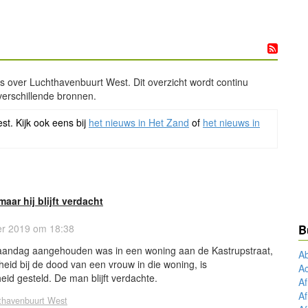
ws over Luchthavenbuurt West. Dit overzicht wordt continu
verschillende bronnen.
st. Kijk ook eens bij
het nieuws in Het Zand
of
het nieuws in
maar hij blijft verdacht
r 2019 om 18:38
B
aandag aangehouden was in een woning aan de Kastrupstraat,
Ab
eid bij de dood van een vrouw in die woning, is
A
eid gesteld. De man blijft verdachte.
Af
Af
thavenbuurt West