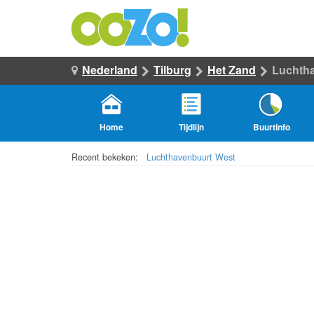
Nederland
Tilburg
Het Zand
Luchth
Home
Tijdlijn
Buurtinfo
Recent bekeken:
Luchthavenbuurt West