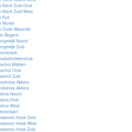
 Kievit Zuid-Oost
 Kievit Zuid-West
 Kuil
 Mortel
e Oude Warande
en Bogerd
ongewijk Noord
ngewijk Zuid
ikenbosch
isabethziekenhuis
nschot Midden
nschot Oost
schot Zuid
nschotse Akkers
elvense Akkers
atima Noord
atima Oost
atima West
iezenlaan
esworen Hoek Oost
esworen Hoek West
esworen Hoek Zuid