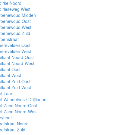
oirke Noord
oirleseweg West
roenewoud Midden
roenewoud Oost
roenewoud West
roenewoud Zuid
oenstraat
eerevelden Oost
eerevelden West
ikant Noord-Oost
eikant Noord-West
ikant Oost
ikant West
ikant Zuid-Oost
ikant Zuid-West
t Laar
t Wandelbos / Drijflanen
et Zand Noord-Oost
et Zand Noord-West
eyhoef
efstraat Noord
efstraat Zuid