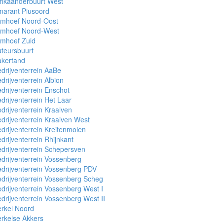
rikaanderbuurt West
marant Piusoord
rmhoef Noord-Oost
rmhoef Noord-West
rmhoef Zuid
teursbuurt
akertand
drijventerrein AaBe
drijventerrein Albion
drijventerrein Enschot
drijventerrein Het Laar
drijventerrein Kraaiven
drijventerrein Kraaiven West
drijventerrein Kreitenmolen
drijventerrein Rhijnkant
drijventerrein Schepersven
drijventerrein Vossenberg
drijventerrein Vossenberg PDV
drijventerrein Vossenberg Scheg
drijventerrein Vossenberg West I
drijventerrein Vossenberg West II
rkel Noord
rkelse Akkers