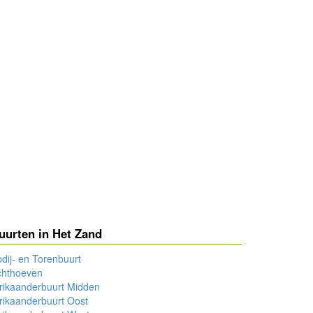
uurten in Het Zand
dij- en Torenbuurt
chthoeven
rikaanderbuurt Midden
rikaanderbuurt Oost