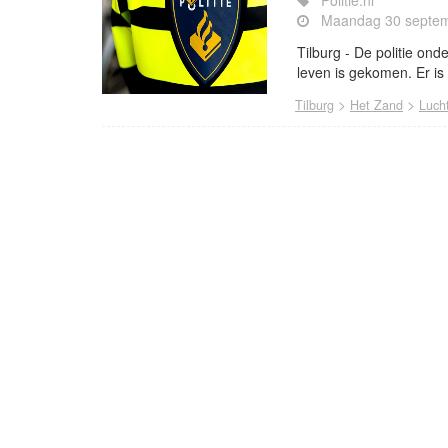
Politie.nl
Maandag 30 septem
Tilburg - De politie on
leven is gekomen. Er i
>
>
Tilburg
Het Zand
Luch
- Advertentie -