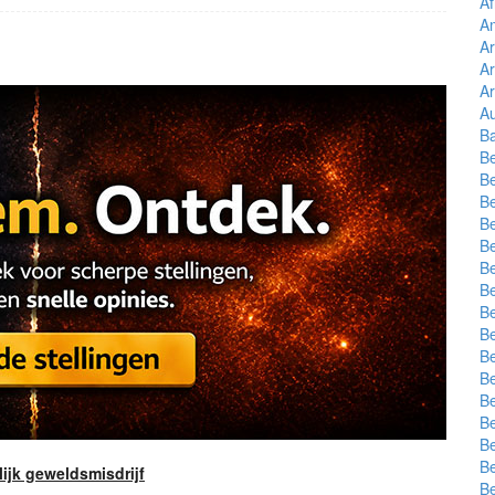
Af
A
A
A
A
Au
B
Be
Be
Be
Be
Be
Be
Be
Be
Be
Be
Be
Be
Be
Be
Be
ijk geweldsmisdrijf
Be