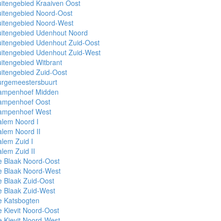
itengebied Kraaiven Oost
itengebied Noord-Oost
uitengebied Noord-West
uitengebied Udenhout Noord
itengebied Udenhout Zuid-Oost
uitengebied Udenhout Zuid-West
itengebied Witbrant
itengebied Zuid-Oost
urgemeestersbuurt
ampenhoef Midden
ampenhoef Oost
ampenhoef West
alem Noord I
lem Noord II
lem Zuid I
lem Zuid II
e Blaak Noord-Oost
e Blaak Noord-West
 Blaak Zuid-Oost
 Blaak Zuid-West
e Katsbogten
 Kievit Noord-Oost
 Kievit Noord-West