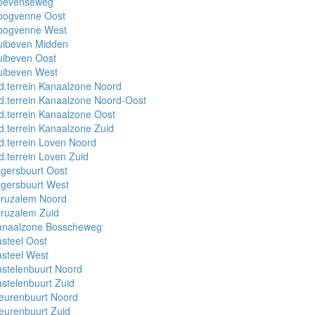
oevenseweg
oogvenne Oost
oogvenne West
uibeven Midden
uibeven Oost
uibeven West
d.terrein Kanaalzone Noord
d.terrein Kanaalzone Noord-Oost
d.terrein Kanaalzone Oost
d.terrein Kanaalzone Zuid
d.terrein Loven Noord
d.terrein Loven Zuid
gersbuurt Oost
gersbuurt West
eruzalem Noord
ruzalem Zuid
anaalzone Bosscheweg
steel Oost
steel West
stelenbuurt Noord
stelenbuurt Zuid
eurenbuurt Noord
eurenbuurt Zuid