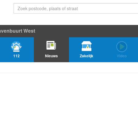
avenbuurt West
112
Nieuws
Zakelijk
Video