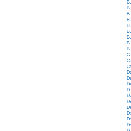
Bu
Bu
B
B
Bu
B
Bu
Bu
B
C
C
C
D
Da
Da
Da
D
D
De
De
D
De
De