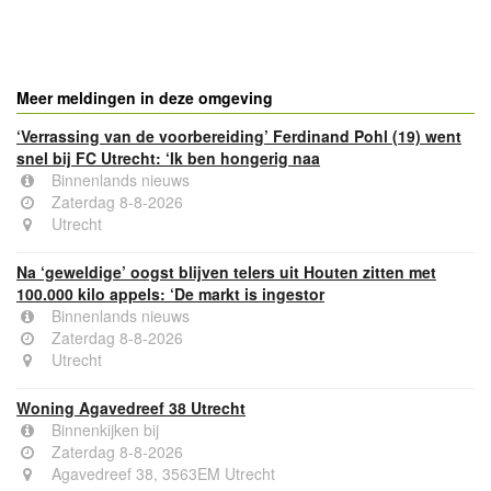
- Advertentie -
powered by
powered by
Meer meldingen in deze omgeving
‘Verrassing van de voorbereiding’ Ferdinand Pohl (19) went
snel bij FC Utrecht: ‘Ik ben hongerig naa
Binnenlands nieuws
Zaterdag 8-8-2026
Utrecht
Na ‘geweldige’ oogst blijven telers uit Houten zitten met
100.000 kilo appels: ‘De markt is ingestor
Binnenlands nieuws
Zaterdag 8-8-2026
Utrecht
Woning Agavedreef 38 Utrecht
Binnenkijken bij
Zaterdag 8-8-2026
Agavedreef 38, 3563EM Utrecht