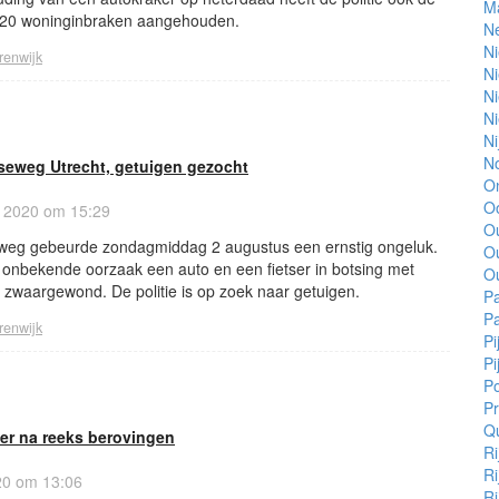
M
k 20 woninginbraken aangehouden.
N
Ni
renwijk
N
N
N
Ni
No
aseweg Utrecht, getuigen gezocht
O
Oo
 2020 om 15:29
O
eweg gebeurde zondagmiddag 2 augustus een ernstig ongeluk.
O
nbekende oorzaak een auto en een fietser in botsing met
O
te zwaargewond. De politie is op zoek naar getuigen.
Pa
Pa
renwijk
Pi
Pi
Po
Pr
Q
ver na reeks berovingen
Ri
Ri
20 om 13:06
Ri