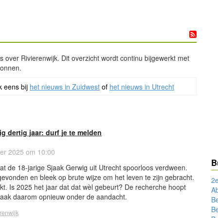
s over Rivierenwijk. Dit overzicht wordt continu bijgewerkt met
ronnen.
k eens bij
het nieuws in Zuidwest
of
het nieuws in Utrecht
 dertig jaar: durf je te melden
r 2025 om 10:00
B
dat de 18-jarige Sjaak Gerwig uit Utrecht spoorloos verdween.
gevonden en bleek op brute wijze om het leven te zijn gebracht.
2
kt. Is 2025 het jaar dat dat wèl gebeurt? De recherche hoopt
A
 zaak daarom opnieuw onder de aandacht.
Be
Be
renwijk