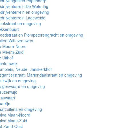
edrijvengebied Papendorp
drijventerrein De Wetering
drijventerrein en omgeving
drijventerrein Lageweide
eekstraat en omgeving
okkenbuurt
eedstraat en Plompetorengracht en omgeving
iten Wittevrouwen
e Meern-Noord
e Meern-Zuid
 Uithof
chterswijk
mplein, Neude, Janskerkhof
egantierstraat, Mariëndaalstraat en omgeving
inkwijk en omgeving
algenwaard en omgeving
euzenwijk
rauwaart
arrijn
arzuilens en omgeving
alve Maan-Noord
alve Maan-Zuid
et Zand-Oost