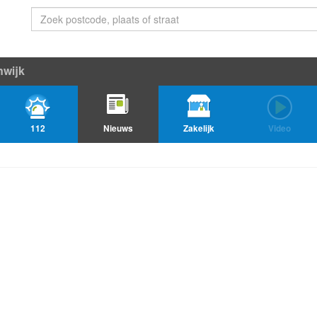
nwijk
112
Nieuws
Zakelijk
Video