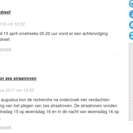
sdreef
018 om 10:22
d 15 april omstreeks 05.20 uur vond er een achtervolging
dreef.
renwijk
or zes straatroven
us 2017 om 15:50
 augustus kon de recherche na onderzoek vier verdachten
g van het plegen van zes straatroven. De straatroven vonden
 dinsdag 15 op woensdag 16 en in de nacht van woensdag 16 op
.
renwijk