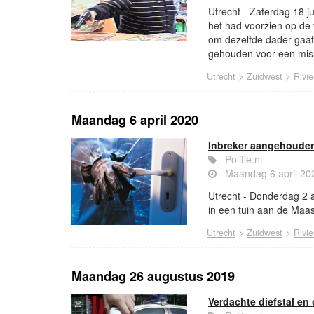
Utrecht - Zaterdag 18 j
het had voorzien op de 
om dezelfde dader gaat
gehouden voor een misl
>
>
Utrecht
Zuidwest
Rivie
Maandag 6 april 2020
Inbreker aangehoude
Politie.nl
Maandag 6 april 20
Utrecht - Donderdag 2 ap
in een tuin aan de Maas
>
>
Utrecht
Zuidwest
Rivie
Maandag 26 augustus 2019
Verdachte diefstal e