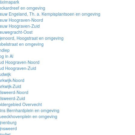
áximapark
eckardreef en omgeving
euw Engeland, Th. a. Kempisplantsoen en omgeving
ieuw Hoograven-Noord
ieuw Hoograven-Zuid
ieuwegracht-Oost
jenoord, Hoogstraat en omgeving
belstraat en omgeving
ndiep
g in Al
ud Hoograven-Noord
ud Hoograven-Zuid
udwijk
rkwijk-Noord
rkwijk-Zuid
jlsweerd-Noord
jlsweerd-Zuid
ldergebied Overvecht
ins Bernhardplein en omgeving
ueeckhovenplein en omgeving
jnenburg
jnsweerd
jnvliet