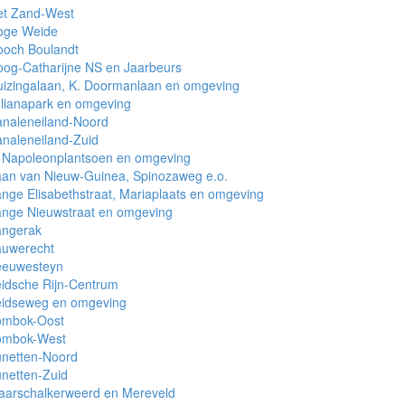
et Zand-West
oge Weide
ooch Boulandt
og-Catharijne NS en Jaarbeurs
izingalaan, K. Doormanlaan en omgeving
lianapark en omgeving
analeneiland-Noord
naleneiland-Zuid
. Napoleonplantsoen en omgeving
an van Nieuw-Guinea, Spinozaweg e.o.
nge Elisabethstraat, Mariaplaats en omgeving
ange Nieuwstraat en omgeving
angerak
auwerecht
eeuwesteyn
idsche Rijn-Centrum
eidseweg en omgeving
ombok-Oost
ombok-West
unetten-Noord
netten-Zuid
aarschalkerweerd en Mereveld