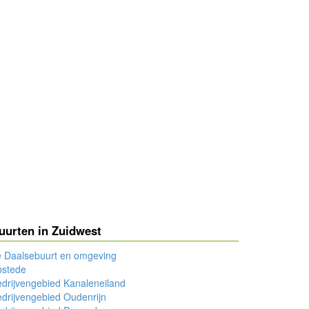
uurten in Zuidwest
e Daalsebuurt en omgeving
bstede
drijvengebied Kanaleneiland
drijvengebied Oudenrijn