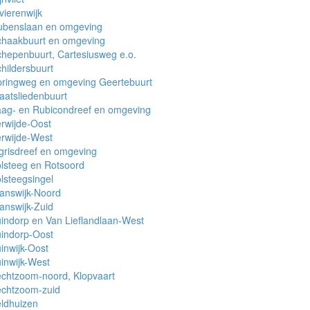
vierenwijk
ubenslaan en omgeving
chaakbuurt en omgeving
hepenbuurt, Cartesiusweg e.o.
hildersbuurt
pringweg en omgeving Geertebuurt
aatsliedenbuurt
aag- en Rubicondreef en omgeving
rwijde-Oost
rwijde-West
grisdreef en omgeving
lsteeg en Rotsoord
lsteegsingel
answijk-Noord
answijk-Zuid
indorp en Van Lieflandlaan-West
indorp-Oost
inwijk-Oost
inwijk-West
chtzoom-noord, Klopvaart
echtzoom-zuid
ldhuizen