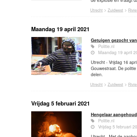
>
>
Utrecht
Zuidwest
Rivie
Maandag 19 april 2021
Getuigen gezocht van
Politie.nl
Maandag 19 april 2
Utrecht - Vrijdag 16 ap
Gouwestraat. De politie
delen.
>
>
Utrecht
Zuidwest
Rivie
Vrijdag 5 februari 2021
Hengelaar aangehoude
Politie.nl
Vrijdag 5 februari 
Utrecht - Met de aanhou