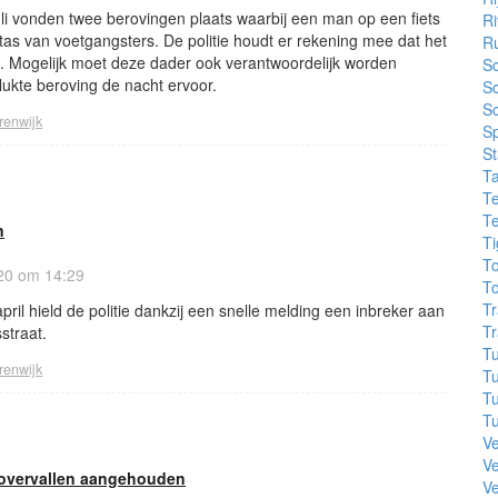
uli vonden twee berovingen plaats waarbij een man op een fiets
Ri
tas van voetgangsters. De politie houdt er rekening mee dat het
R
. Mogelijk moet deze dader ook verantwoordelijk worden
S
ukte beroving de nacht ervoor.
Sc
Sc
renwijk
S
St
T
Te
Te
n
Ti
To
20 om 14:29
To
Tr
ril hield de politie dankzij een snelle melding een inbreker aan
Tr
straat.
Tu
renwijk
Tu
Tu
Tu
Ve
V
n overvallen aangehouden
Ve