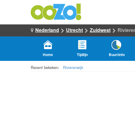
Nederland
Utrecht
Zuidwest
Riviere
Home
Tijdlijn
Buurtinfo
Recent bekeken:
Rivierenwijk