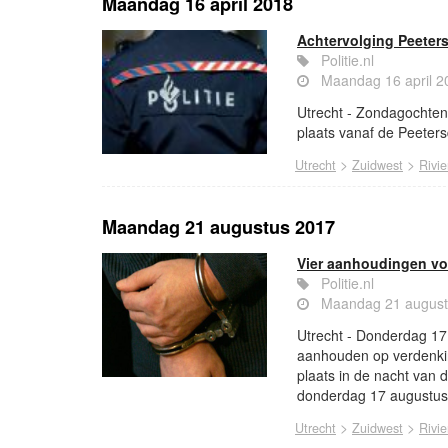
Maandag 16 april 2018
Achtervolging Peeter
Politie.nl
Maandag 16 april 2
Utrecht - Zondagochten
plaats vanaf de Peeters
>
>
Utrecht
Zuidwest
Rivie
Maandag 21 augustus 2017
Vier aanhoudingen vo
Politie.nl
Maandag 21 august
Utrecht - Donderdag 17
aanhouden op verdenkin
plaats in de nacht van
donderdag 17 augustus
>
>
Utrecht
Zuidwest
Rivie