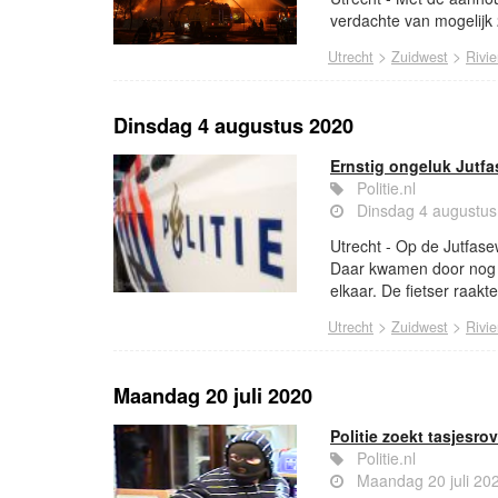
verdachte van mogelij
>
>
Utrecht
Zuidwest
Rivie
Dinsdag 4 augustus 2020
Ernstig ongeluk Jutf
Politie.nl
Dinsdag 4 augustus
Utrecht - Op de Jutfas
Daar kwamen door nog o
elkaar. De fietser raak
>
>
Utrecht
Zuidwest
Rivie
Maandag 20 juli 2020
Politie zoekt tasjesro
Politie.nl
Maandag 20 juli 20