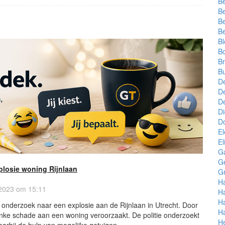
B
Be
Be
Be
Bl
B
Br
Bu
D
D
De
Di
Do
El
El
G
G
plosie woning Rijnlaan
G
Ha
 2023 om 15:11
Ha
H
et onderzoek naar een explosie aan de Rijnlaan in Utrecht. Door
H
inke schade aan een woning veroorzaakt. De politie onderzoekt
H
aarbij de hulp van mogelijke getuigen.