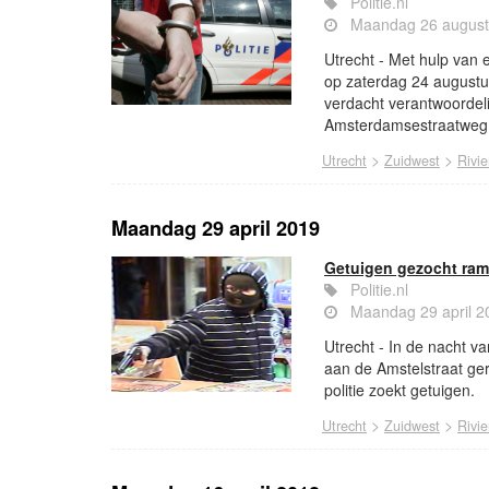
Politie.nl
Maandag 26 august
Utrecht - Met hulp van 
op zaterdag 24 augustu
verdacht verantwoordelij
Amsterdamsestraatweg 
>
>
Utrecht
Zuidwest
Rivie
Maandag 29 april 2019
Getuigen gezocht ram
Politie.nl
Maandag 29 april 2
Utrecht - In de nacht v
aan de Amstelstraat ge
politie zoekt getuigen.
>
>
Utrecht
Zuidwest
Rivie