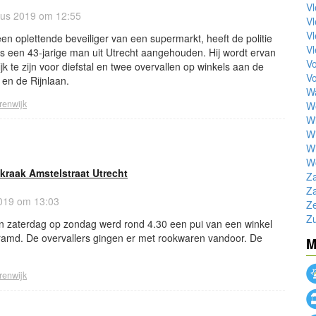
Vl
us 2019 om 12:55
V
Vl
een oplettende beveiliger van een supermarkt, heeft de politie
Vl
s een 43-jarige man uit Utrecht aangehouden. Hij wordt ervan
Vo
k te zijn voor diefstal en twee overvallen op winkels aan de
Vo
en de Rijnlaan.
Wa
renwijk
W
Wi
W
W
W
kraak Amstelstraat Utrecht
Z
Z
019 om 13:03
Ze
Zu
an zaterdag op zondag werd rond 4.30 een pui van een winkel
ramd. De overvallers gingen er met rookwaren vandoor. De
M
renwijk