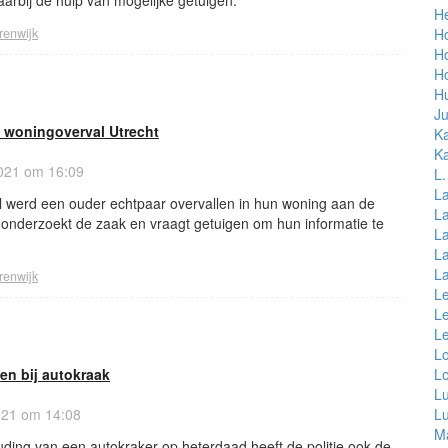
H
renwijk
H
H
Ho
Hu
Ju
 woningoverval Utrecht
K
Ka
021 om 16:09
L
La
ril werd een ouder echtpaar overvallen in hun woning aan de
La
 onderzoekt de zaak en vraagt getuigen om hun informatie te
L
L
L
renwijk
L
Le
L
L
n bij autokraak
L
L
2021 om 14:08
Lu
M
ding van een autokraker op heterdaad heeft de politie ook de