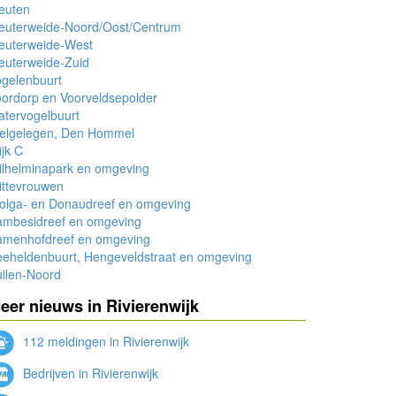
euten
leuterweide-Noord/Oost/Centrum
euterweide-West
euterweide-Zuid
gelenbuurt
ordorp en Voorveldsepolder
tervogelbuurt
elgelegen, Den Hommel
jk C
ilhelminapark en omgeving
ittevrouwen
olga- en Donaudreef en omgeving
ambesidreef en omgeving
amenhofdreef en omgeving
eheldenbuurt, Hengeveldstraat en omgeving
ilen-Noord
eer nieuws in Rivierenwijk
112 meldingen in Rivierenwijk
Bedrijven in Rivierenwijk