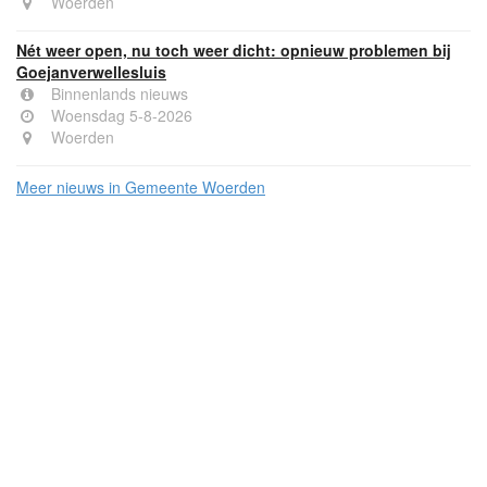
Woerden
Nét weer open, nu toch weer dicht: opnieuw problemen bij
Goejanverwellesluis
Binnenlands nieuws
Woensdag 5-8-2026
Woerden
Meer nieuws in Gemeente Woerden