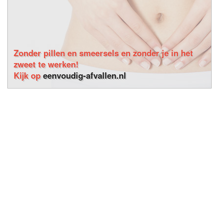
Zonder pillen en smeersels en zonder je in het
zweet te werken!
Kijk op
eenvoudig-afvallen.nl