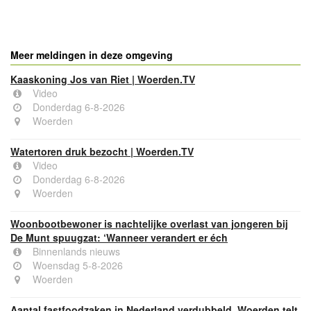
powered by
Meer meldingen in deze omgeving
Kaaskoning Jos van Riet | Woerden.TV
Video
Donderdag 6-8-2026
Woerden
Watertoren druk bezocht | Woerden.TV
Video
Donderdag 6-8-2026
Woerden
Woonbootbewoner is nachtelijke overlast van jongeren bij
De Munt spuugzat: ‘Wanneer verandert er éch
Binnenlands nieuws
Woensdag 5-8-2026
Woerden
Aantal fastfoodzaken in Nederland verdubbeld, Woerden telt