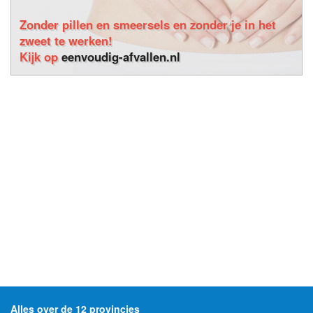
Zonder pillen en smeersels en zonder je in het
zweet te werken!
Kijk op
eenvoudig-afvallen.nl
Alles over de 12 provincies