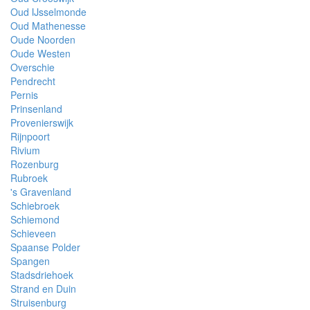
Oud IJsselmonde
Oud Mathenesse
Oude Noorden
Oude Westen
Overschie
Pendrecht
Pernis
Prinsenland
Provenierswijk
Rijnpoort
Rivium
Rozenburg
Rubroek
's Gravenland
Schiebroek
Schiemond
Schieveen
Spaanse Polder
Spangen
Stadsdriehoek
Strand en Duin
Struisenburg