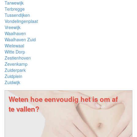
Tarwewijk
Terbregge
Tussendijken
Vondelingenplaat
Vreewijk
Waalhaven
Waalhaven Zuid
Wielewaal
Witte Dorp
Zestienhoven
Zevenkamp
Zuiderpark
Zuidplein
Zuidwijk
Weten hoe eenvoudig het is om af
te vallen?