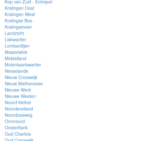
Kop van Zuid - Entrepot
Kralingen Oost
Kralingen West
Kralingse Bos
Kralingseveer
Landzicht
Liskwartier
Lombardijen
Maasvlakte
Middelland
Molenlaankwartier
Nesselande
Nieuw Crooswijk
Nieuw Mathenesse
Nieuwe Werk
Nieuwe Westen
Noord Kethel
Noordereiland
Noordzeeweg
Ommoord
Oosterflank
Oud Charlois
Oud Crooswijk