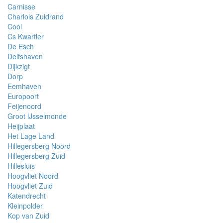
Carnisse
Charlois Zuidrand
Cool
Cs Kwartier
De Esch
Delfshaven
Dijkzigt
Dorp
Eemhaven
Europoort
Feijenoord
Groot IJsselmonde
Heijplaat
Het Lage Land
Hillegersberg Noord
Hillegersberg Zuid
Hillesluis
Hoogvliet Noord
Hoogvliet Zuid
Katendrecht
Kleinpolder
Kop van Zuid