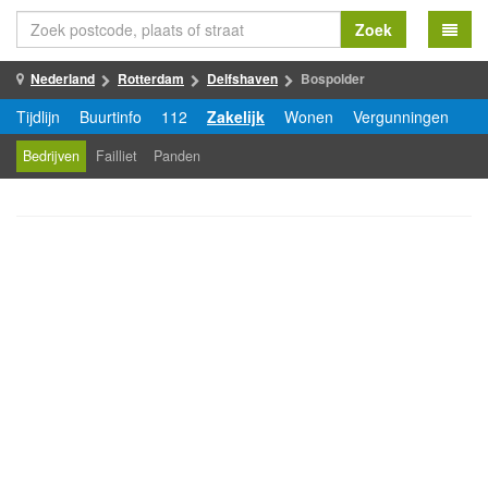
Zoek
Nederland
Rotterdam
Delfshaven
Bospolder
Tijdlijn
Buurtinfo
112
Zakelijk
Wonen
Vergunningen
Bedrijven
Failliet
Panden