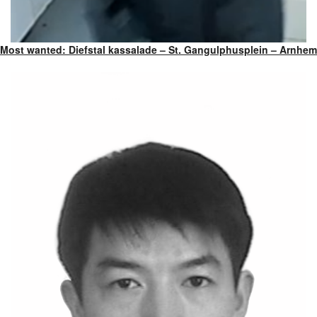
Most wanted: Diefstal kassalade – St. Gangulphusplein – Arnhem