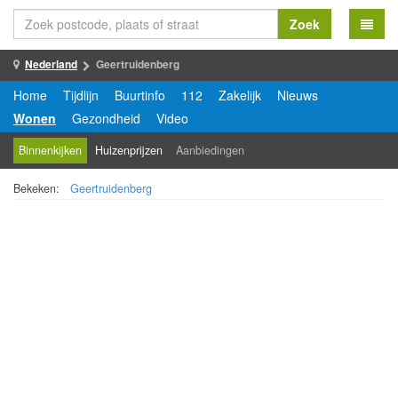
Zoek
Nederland
Geertruidenberg
Home
Tijdlijn
Buurtinfo
112
Zakelijk
Nieuws
Wonen
Gezondheid
Video
Binnenkijken
Huizenprijzen
Aanbiedingen
Bekeken:
Geertruidenberg