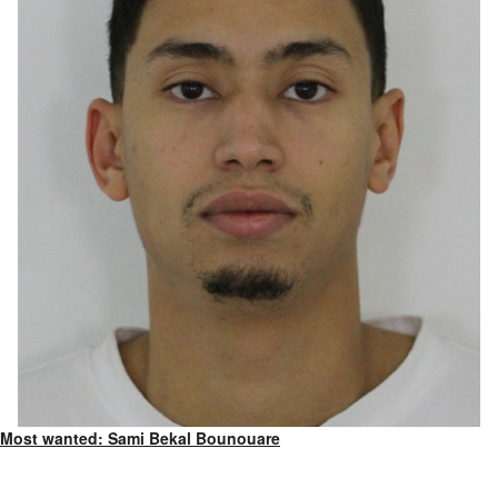
Most wanted: Sami Bekal Bounouare