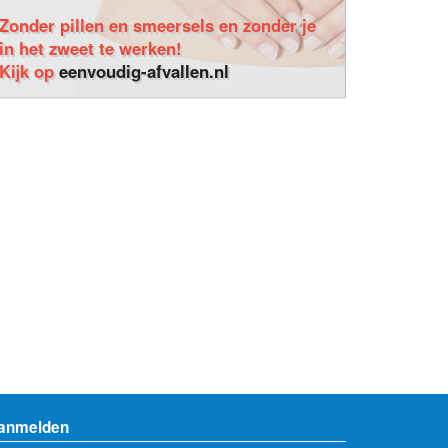
Zonder pillen en smeersels en zonder je
in het zweet te werken!
Kijk op
eenvoudig-afvallen.nl
anmelden