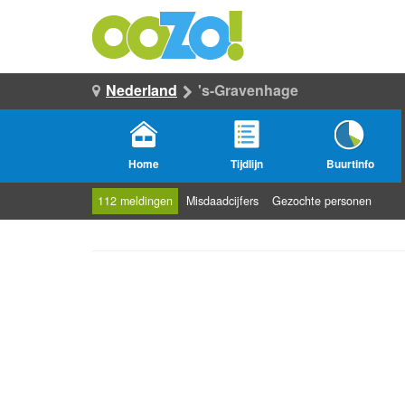
Nederland
's-Gravenhage
Home
Tijdlijn
Buurtinfo
112 meldingen
Misdaadcijfers
Gezochte personen