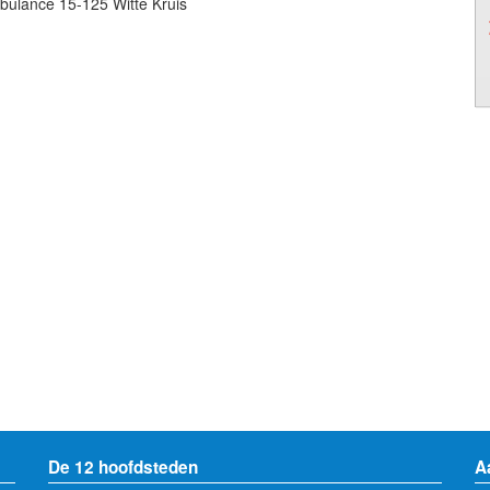
ulance 15-125 Witte Kruis
De 12 hoofdsteden
A