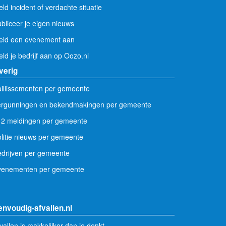
ld incident of verdachte situatie
bliceer je eigen nieuws
eld een evenement aan
ld je bedrijf aan op Oozo.nl
verig
illissementen per gemeente
ergunningen en bekendmakingen per gemeente
12 meldingen per gemeente
litie nieuws per gemeente
drijven per gemeente
venementen per gemeente
envoudig-afvallen.nl
vallen is makkelijker dan je denkt.