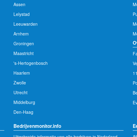
Assen
Me
Lelystad
Pu
Leeuwarden
M
Arnhem
Me
O
Groningen
Maastricht
Fa
's-Hertogenbosch
V
Haarlem
1
Zwolle
Po
Utrecht
Be
Middelburg
E
Den-Haag
Bedrijvenmonitor.info
E
.
Uitgebreide informatie van alle bedrijven in Nederland.
Af