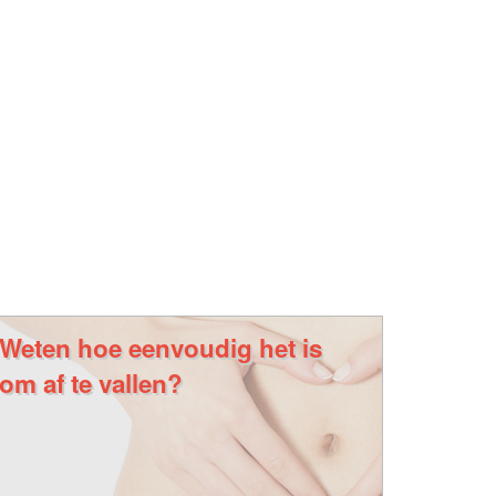
Weten hoe eenvoudig het is
om af te vallen?