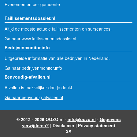
Evenementen per gemeente
Faillissementsdossier.nl
Altijd de meeste actuele faillissementen en surseances.
Ga naar www.faillissementsdossier.nl
Bedrijvenmonitor.info
Uitgebreide informatie van alle bedrijven in Nederland.
Ga naar bedrijvenmonitor.info
Eenvoudig-afvallen.nl
Afvallen is makkelijker dan je denkt.
Ga naar eenvoudig-afvallen.nl
© 2012 - 2026 OOZO.nl -
info@oozo.nl
-
Gegevens
verwijderen?
|
Disclaimer
|
Privacy statement
XS