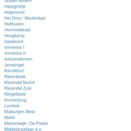
Gulden Bodem
Hazegrietje
Heijenoord
Het Dorp / Mariëndaal
Holthuizen
Hommelstraat
Hoogkamp
IJsseloord
Immerloo I
Immerloo II
Industrieterrein
Janssingel
Kamillehof
Klarenbeek
Klarendal Noord
Klarendal Zuid
Klingelbeek
Kronenburg
Lombok
Malburgen West
Markt
Meinerswijk / De Praets
Middelgraaflaan e.o.