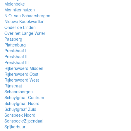
Molenbeke
Monnikenhuizen
N.O. van Schaarsbergen
Nieuwe Kadekwartier
Onder de Linden
Over het Lange Water
Paasberg
Plattenburg
Presikhaaf I
Presikhaaf II
Presikhaaf III
Rijkerswoerd Midden
Rijkerswoerd Oost
Rijkerswoerd West
Rijnstraat
Schaarsbergen
Schuytgraaf-Centrum
Schuytgraaf-Noord
Schuytgraaf-Zuid
Sonsbeek Noord
Sonsbeek/Zijpendaal
Spijkerbuurt