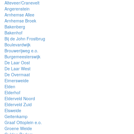
Alteveer/Cranevelt
Angerenstein
Arnhemse Allee
Arnhemse Broek
Bakenberg
Bakenhof
Bij de John Frostbrug
Boulevardwijk
Brouwerijweg e.o.
Burgemeesterswijk
De Laar Oost
De Laar West
De Overmaat
Eimersweide
Elden
Elderhof
Elderveld Noord
Elderveld Zuid
Elsweide
Geitenkamp
Graaf Ottoplein e.o.
Groene Weide