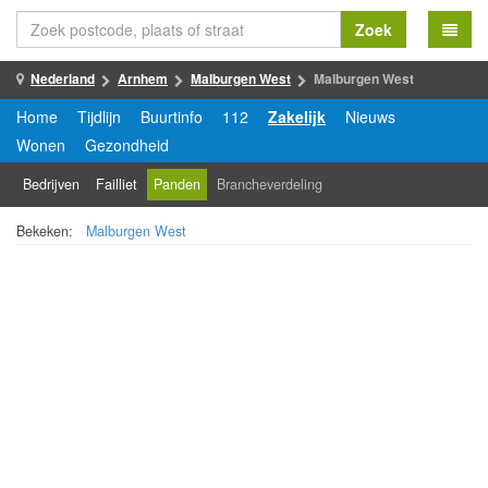
Zoek
Nederland
Arnhem
Malburgen West
Malburgen West
Home
Tijdlijn
Buurtinfo
112
Zakelijk
Nieuws
Wonen
Gezondheid
Bedrijven
Failliet
Panden
Brancheverdeling
Bekeken:
Malburgen West