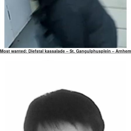
Most wanted: Diefstal kassalade – St. Gangulphusplein – Arnhem