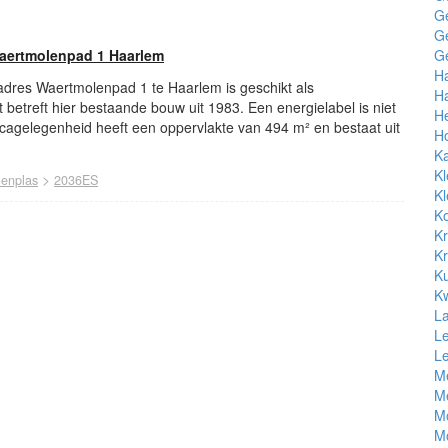
G
G
aertmolenpad 1 Haarlem
Ge
H
 adres Waertmolenpad 1 te Haarlem is geschikt als
Ha
betreft hier bestaande bouw uit 1983. Een energielabel is niet
He
cagelegenheid heeft een oppervlakte van 494 m² en bestaat uit
H
Ka
Kl
>
enplas
2036ES
Kl
Ko
Kr
Kr
Ku
powered by
Kw
L
Le
Le
M
M
M
M