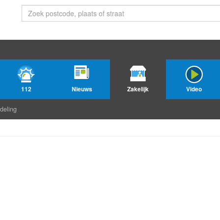
112
Nieuws
Zakelijk
Video
deling