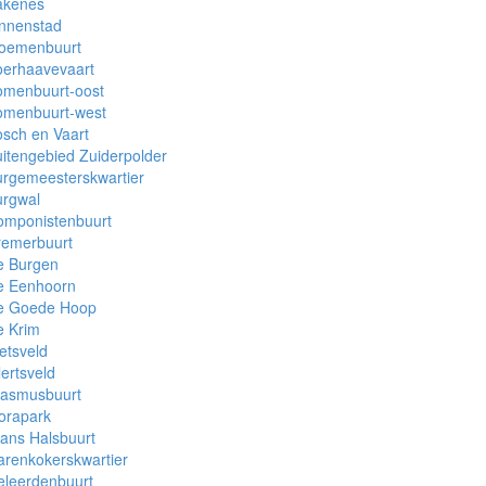
akenes
innenstad
loemenbuurt
oerhaavevaart
omenbuurt-oost
omenbuurt-west
sch en Vaart
itengebied Zuiderpolder
rgemeesterskwartier
urgwal
omponistenbuurt
remerbuurt
e Burgen
e Eenhoorn
e Goede Hoop
e Krim
etsveld
lertsveld
rasmusbuurt
orapark
ans Halsbuurt
renkokerskwartier
eleerdenbuurt