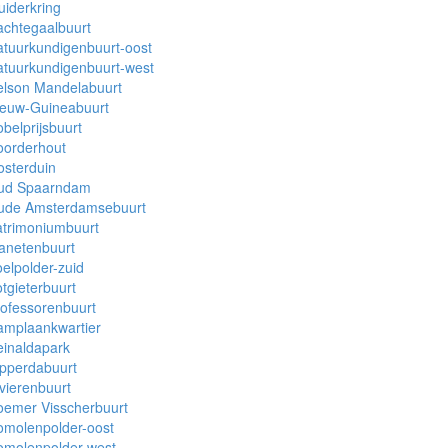
iderkring
chtegaalbuurt
tuurkundigenbuurt-oost
tuurkundigenbuurt-west
elson Mandelabuurt
ieuw-Guineabuurt
belprijsbuurt
oorderhout
sterduin
ud Spaarndam
ude Amsterdamsebuurt
atrimoniumbuurt
anetenbuurt
elpolder-zuid
tgieterbuurt
ofessorenbuurt
amplaankwartier
inaldapark
pperdabuurt
vierenbuurt
oemer Visscherbuurt
omolenpolder-oost
omolenpolder-west