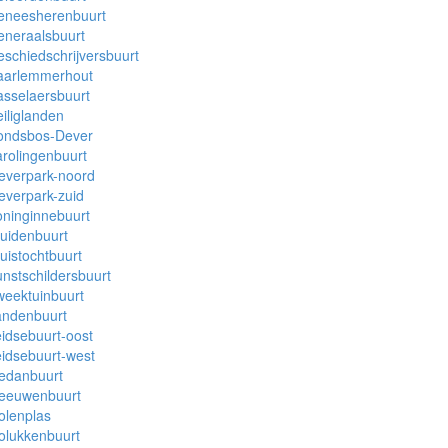
eneesherenbuurt
eneraalsbuurt
schiedschrijversbuurt
aarlemmerhout
sselaersbuurt
iliglanden
ondsbos-Dever
rolingenbuurt
everpark-noord
everpark-zuid
ninginnebuurt
uidenbuurt
uistochtbuurt
nstschildersbuurt
eektuinbuurt
andenbuurt
idsebuurt-oost
idsebuurt-west
edanbuurt
eeuwenbuurt
olenplas
olukkenbuurt