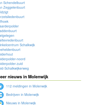
an Schendelbuurt
an Zeggelenbuurt
ldzigt
rzetsliedenbuurt
jfhoek
aarderpolder
addenbuurt
elgelegen
eltevredenbuurt
nkelcentrum Schalkwijk
eeheldenbuurt
iderhout
iderpolder-noord
iderpolder-zuid
id-Schalkwijkerweg
eer nieuws in Molenwijk
112 meldingen in Molenwijk
Bedrijven in Molenwijk
Nieuws in Molenwijk