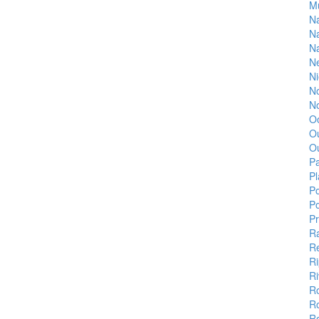
Mu
Na
Na
Na
N
N
No
N
Oo
O
O
P
Pl
Po
Po
Pr
R
Re
Ri
Ri
R
R
R