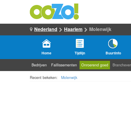
Nederland
Haarlem
Molenwijk
Home
Tijdlijn
Buurtinfo
Bedrijven
Faillissementen
Onroerend goed
Branchever
Recent bekeken:
Molenwijk