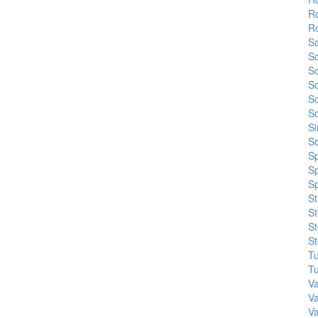
Ro
Ro
S
S
Sc
S
Sc
Sc
Si
S
S
Sp
Sp
St
St
St
St
T
T
Va
Va
V