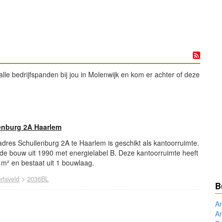
le bedrijfspanden bij jou in Molenwijk en kom er achter of deze
enburg 2A Haarlem
 adres Schuilenburg 2A te Haarlem is geschikt als kantoorruimte.
nde bouw uit 1990 met energielabel B. Deze kantoorruimte heeft
m² en bestaat uit 1 bouwlaag.
>
ertsveld
2036BL
B
A
Ar