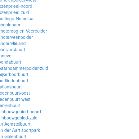
zenprieel-noord
zenprieel-zuid
aeftinge-Nemelaar
choolenaer
hoteroog en Veerpolder
choterveenpolder
hotervlieland
hrijversbuurt
nnevelt
oendabuurt
paarndammerpolder-zuid
ijkerboorbuurt
ortliedenbuurt
ationsbuurt
edenbuurt-oost
edenbuurt-west
errenbuurt
uinbouwgebied-noord
uinbouwgebied-zuid
n Aemstelbuurt
n der Aart sportpark
an Galenbuurt