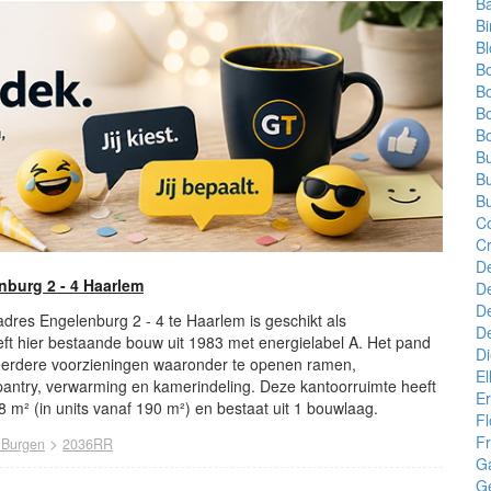
B
B
B
B
B
B
Bo
Bu
Bu
B
C
C
D
nburg 2 - 4 Haarlem
D
D
 adres Engelenburg 2 - 4 te Haarlem is geschikt als
D
eft hier bestaande bouw uit 1983 met energielabel A. Het pand
Di
eerdere voorzieningen waaronder te openen ramen,
El
 pantry, verwarming en kamerindeling. Deze kantoorruimte heeft
E
 m² (in units vanaf 190 m²) en bestaat uit 1 bouwlaag.
Fl
Fr
>
 Burgen
2036RR
Ga
G