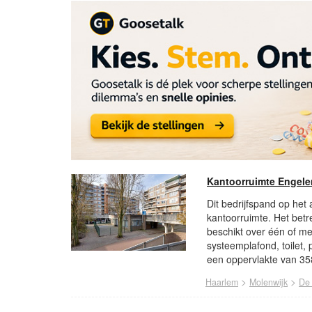
Kantoorruimte Engele
Dit bedrijfspand op het
kantoorruimte. Het betr
beschikt over één of m
systeemplafond, toilet,
een oppervlakte van 358
>
>
Haarlem
Molenwijk
De