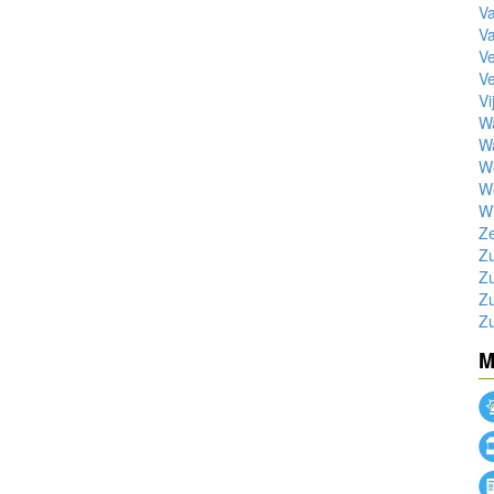
V
V
Ve
Ve
Vi
W
W
W
W
Wi
Z
Zu
Zu
Zu
Zu
M