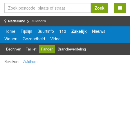
Zoek
Nederland
Zuidhorn
Home
Tijdlijn
Buurtinfo
112
Zakelijk
Nieuws
Wonen
Gezondheid
Video
Bedrijven
Failliet
Panden
Brancheverdeling
Bekeken:
Zuidhorn