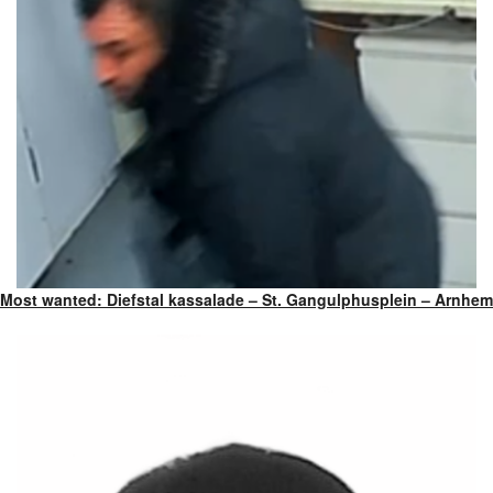
Most wanted: Diefstal kassalade – St. Gangulphusplein – Arnhem