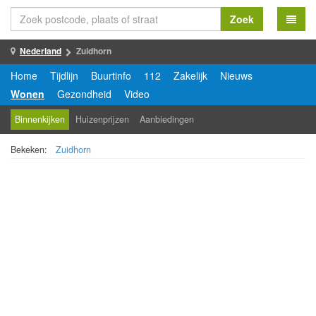
Zoek
Nederland
Zuidhorn
Home
Tijdlijn
Buurtinfo
112
Zakelijk
Nieuws
Wonen
Gezondheid
Video
Binnenkijken
Huizenprijzen
Aanbiedingen
Bekeken:
Zuidhorn