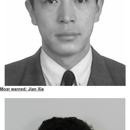
Most wanted: Jian Xia