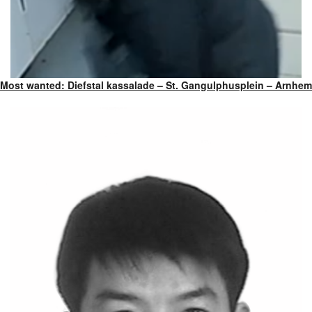
Most wanted: Diefstal kassalade – St. Gangulphusplein – Arnhem