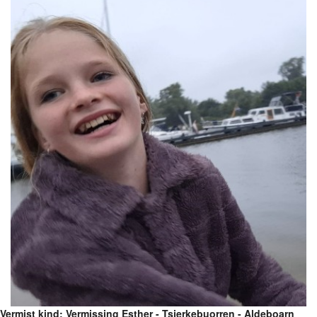
Vermist kind: Vermissing Esther - Tsjerkebuorren - Aldeboarn