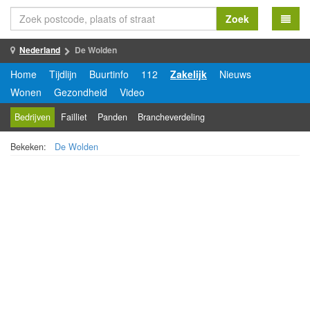
Zoek
Nederland
De Wolden
Home
Tijdlijn
Buurtinfo
112
Zakelijk
Nieuws
Wonen
Gezondheid
Video
Bedrijven
Failliet
Panden
Brancheverdeling
Bekeken:
De Wolden