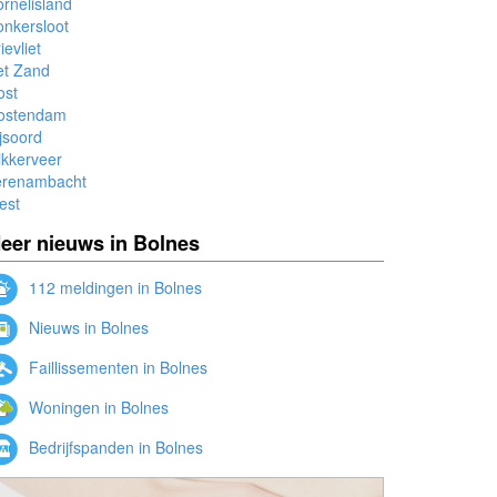
rnelisland
nkersloot
ievliet
et Zand
ost
ostendam
jsoord
ikkerveer
erenambacht
est
eer nieuws in Bolnes
112 meldingen in Bolnes
Nieuws in Bolnes
Faillissementen in Bolnes
Woningen in Bolnes
Bedrijfspanden in Bolnes