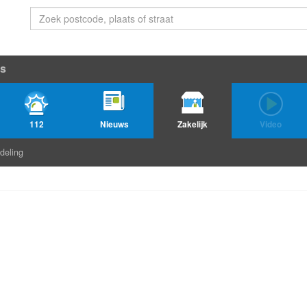
s
112
Nieuws
Zakelijk
Video
deling