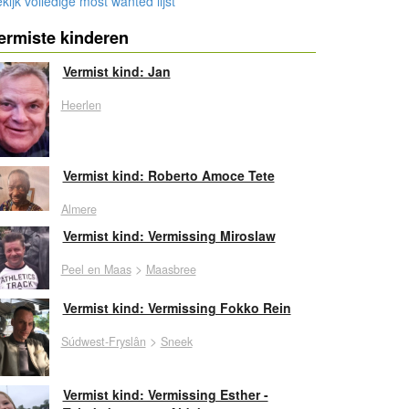
kijk volledige most wanted lijst
ermiste kinderen
Vermist kind: Jan
Heerlen
Vermist kind: Roberto Amoce Tete
Almere
Vermist kind: Vermissing Miroslaw
>
Peel en Maas
Maasbree
Vermist kind: Vermissing Fokko Rein
>
Súdwest-Fryslân
Sneek
Vermist kind: Vermissing Esther -