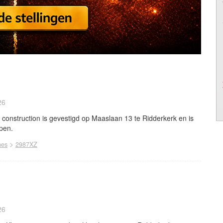
26
construction is gevestigd op Maaslaan 13 te Ridderkerk en is
open.
>
nes
2987XZ
26