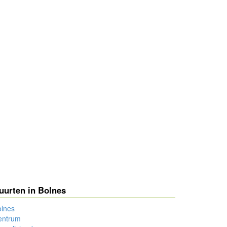
uurten in Bolnes
olnes
entrum