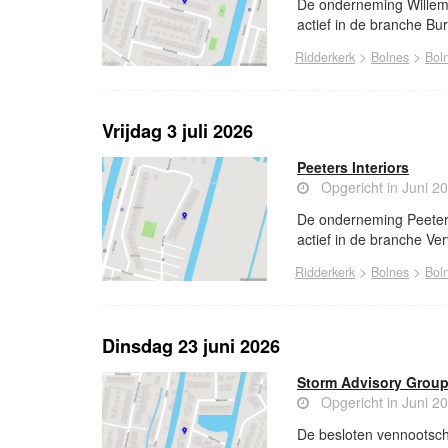
De onderneming Willems 
actief in de branche Burg
>
>
Ridderkerk
Bolnes
Bol
Vrijdag 3 juli 2026
Peeters Interiors
Opgericht in Juni 2
De onderneming Peeters 
actief in de branche Ve
>
>
Ridderkerk
Bolnes
Bol
Dinsdag 23 juni 2026
Storm Advisory Group
Opgericht in Juni 2
De besloten vennootsch