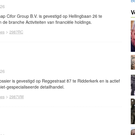
Be
026
V
p Cifor Group B.V. is gevestigd op Hellingbaan 26 te
in de branche Activiteiten van financiële holdings.
>
nes
2987RC
026
sier is gevestigd op Reggestraat 87 te Ridderkerk en is actief
iet-gespecialiseerde detailhandel.
>
nes
2987VW