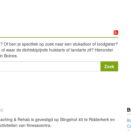
gd? Of ben je specifiek op zoek naar een stukadoor of loodgieter?
of waar de dichtsbijzijnde huistarts of tandarts zit? Hieronder
in Bolnes.
b
B
26
hing & Rehab is gevestigd op Slingehof 40 te Ridderkerk en
B
ctiviteiten van fitnesscentra.
C