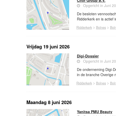
Cifor Group B.V.
Opgericht in Juni 2
De besloten vennootscha
Ridderkerk en is actief 
>
>
Ridderkerk
Bolnes
Bol
Vrijdag 19 juni 2026
Digi-Dossier
Opgericht in Juni 2
De onderneming Digi-Dos
in de branche Overige n
>
>
Ridderkerk
Bolnes
Bol
Maandag 8 juni 2026
Yanitsa PMU Beauty