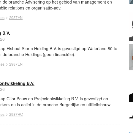
f in de branche Advisering op het gebied van management en
blic relations en organisatie-adv.
>
nes
2987EN
 B.V.
026
ap Elshout Storm Holding B.V. is gevestigd op Waterland 80 te
in de branche Holdings (geen financiële).
>
nes
2987EN
ontwikkeling B.V.
026
p Cifor Bouw en Projectontwikkeling B.V. is gevestigd op
kerk en is actief in de branche Burgerlijke en utiliteitsbouw.
>
nes
2987RC