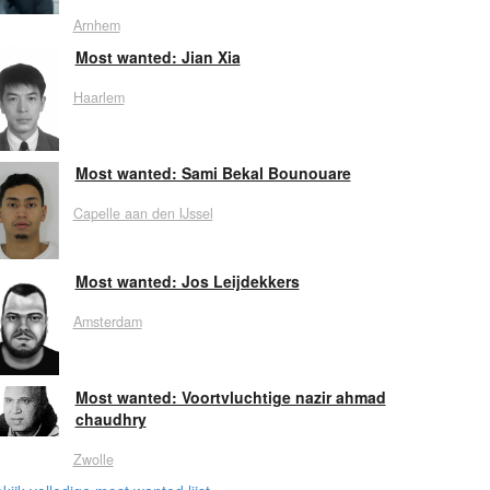
Arnhem
Most wanted: Jian Xia
Haarlem
Most wanted: Sami Bekal Bounouare
Capelle aan den IJssel
Most wanted: Jos Leijdekkers
Amsterdam
Most wanted: Voortvluchtige nazir ahmad
chaudhry
Zwolle