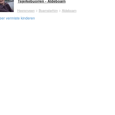
Tsjerkebuorren - Aldeboarn
>
>
Heerenveen
Boarnsterhim
Aldeboarn
er vermiste kinderen