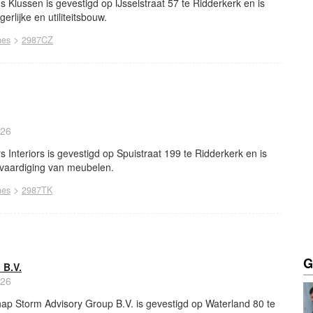
Klussen is gevestigd op IJsselstraat 57 te Ridderkerk en is
erlijke en utiliteitsbouw.
>
nes
2987CZ
026
Interiors is gevestigd op Spuistraat 199 te Ridderkerk en is
rvaardiging van meubelen.
>
nes
2987TK
G
 B.V.
026
ap Storm Advisory Group B.V. is gevestigd op Waterland 80 te