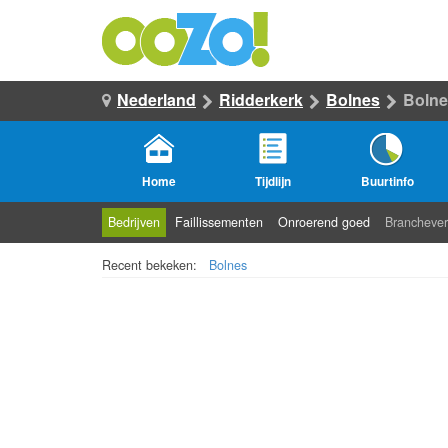
Nederland
Ridderkerk
Bolnes
Bolne
Home
Tijdlijn
Buurtinfo
Bedrijven
Faillissementen
Onroerend goed
Branchever
Recent bekeken:
Bolnes