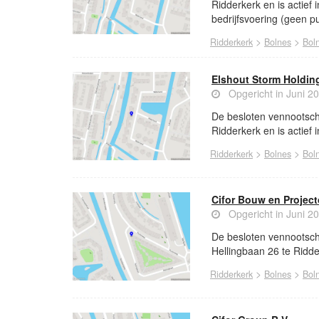
Ridderkerk en is actie
bedrijfsvoering (geen pu
>
>
Ridderkerk
Bolnes
Bol
Elshout Storm Holding
Opgericht in Juni 2
De besloten vennootsch
Ridderkerk en is actief 
>
>
Ridderkerk
Bolnes
Bol
Cifor Bouw en Project
Opgericht in Juni 2
De besloten vennootscha
Hellingbaan 26 te Ridder
>
>
Ridderkerk
Bolnes
Bol