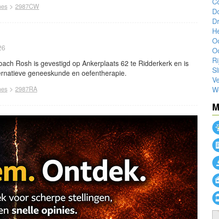
Co
>
nes
2987CW
Do
Dr
H
O
26
O
Ri
ach Rosh is gevestigd op Ankerplaats 62 te Ridderkerk en is
Sl
ternatieve geneeskunde en oefentherapie.
V
>
nes
2987RA
W
M