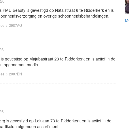
026
 PMU Beauty is gevestigd op Natalstraat 6 te Ridderkerk en is
choonheidsverzorging en overige schoonheidsbehandelingen.
Me
>
nes
2987AG
26
 gevestigd op Majubastraat 23 te Ridderkerk en is actief in de
an opgenomen media.
>
nes
2987BN
26
 is gevestigd op Leklaan 73 te Ridderkerk en is actief in de
yartikelen algemeen assortiment.