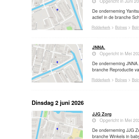
Opgericht in Juni 2
De onderneming Yanitsa
actief in de branche S
>
>
Ridderkerk
Bolnes
Bol
JNNA.
Opgericht in Mei 20
De onderneming JNNA. is
branche Reproductie v
>
>
Ridderkerk
Bolnes
Bol
Dinsdag 2 juni 2026
JJG Zorg
Opgericht in Mei 20
De onderneming JJG Zorg
branche Winkels in bab