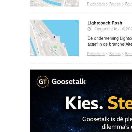
>
>
Ridderkerk
Bolnes
Bol
Lightcoach Rosh
Opgericht in Juli 20
De onderneming Lightco
actief in de branche Al
>
>
Ridderkerk
Bolnes
Bol